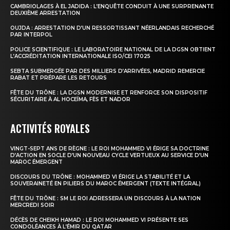
CAMBRIOLAGES À EL JADIDA : L’ENQUÊTE CONDUIT À UNE SURPRENANTE
DEUXIÈME ARRESTATION
OUJDA : ARRESTATION D’UN RESSORTISSANT NÉERLANDAIS RECHERCHÉ
PAR INTERPOL
POLICE SCIENTIFIQUE : LE LABORATOIRE NATIONAL DE LA DGSN OBTIENT
L’ACCRÉDITATION INTERNATIONALE ISO/CEI 17025
S'ABONNER MAINTENANT
SEBTA SUBMERGÉE PAR DES MILLIERS D’ARRIVÉES, MADRID REMERCIE
RABAT ET PRÉPARE LES RETOURS
FÊTE DU TRÔNE : LA DGSN MODERNISE ET RENFORCE SON DISPOSITIF
SÉCURITAIRE À AL HOCEÏMA, FÈS ET NADOR
Insight Publications
ACTIVITÉS ROYALES
À propos
VINGT-SEPT ANS DE RÈGNE : LE ROI MOHAMMED VI ÉRIGE SA DOCTRINE
D’ACTION EN SOCLE D’UN NOUVEAU CYCLE VERTUEUX AU SERVICE D’UN
MAROC ÉMERGENT
Nous contacter
DISCOURS DU TRÔNE : MOHAMMED VI ÉRIGE LA STABILITÉ ET LA
Formules d’abonnement
SOUVERAINETÉ EN PILIERS DU MAROC ÉMERGENT (TEXTE INTÉGRAL)
Mon compte
FÊTE DU TRÔNE : SM LE ROI ADRESSERA UN DISCOURS À LA NATION
MERCREDI SOIR
DÉCÈS DE CHEIKH HAMAD : LE ROI MOHAMMED VI PRÉSENTE SES
CONDOLÉANCES À L’ÉMIR DU QATAR