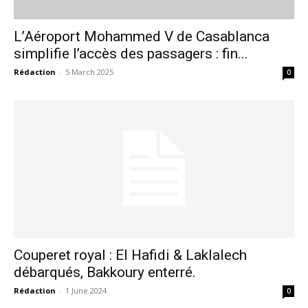
L’Aéroport Mohammed V de Casablanca
simplifie l’accès des passagers : fin...
Rédaction
-
5 March 2025
0
Couperet royal : El Hafidi & Laklalech
débarqués, Bakkoury enterré.
le1.ma
Rédaction
-
1 June 2024
0
l'intelligence de