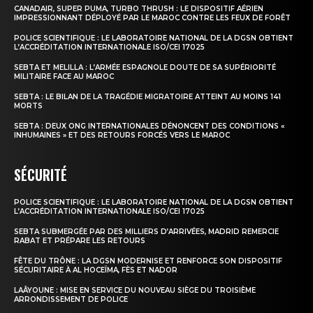
Nous contacter
CANADAIR, SUPER PUMA, TURBO THRUSH : LE DISPOSITIF AÉRIEN
IMPRESSIONNANT DÉPLOYÉ PAR LE MAROC CONTRE LES FEUX DE FORÊT
Formules d’abonnement
POLICE SCIENTIFIQUE : LE LABORATOIRE NATIONAL DE LA DGSN OBTIENT
L’ACCRÉDITATION INTERNATIONALE ISO/CEI 17025
Mon compte
SEBTA ET MELILLA : L’ARMÉE ESPAGNOLE DOUTE DE SA SUPÉRIORITÉ
MILITAIRE FACE AU MAROC
SEBTA : LE BILAN DE LA TRAGÉDIE MIGRATOIRE ATTEINT AU MOINS 141
MORTS
SEBTA : DEUX ONG INTERNATIONALES DÉNONCENT DES CONDITIONS «
INHUMAINES » ET DES RETOURS FORCÉS VERS LE MAROC
SÉCURITÉ
POLICE SCIENTIFIQUE : LE LABORATOIRE NATIONAL DE LA DGSN OBTIENT
L’ACCRÉDITATION INTERNATIONALE ISO/CEI 17025
SEBTA SUBMERGÉE PAR DES MILLIERS D’ARRIVÉES, MADRID REMERCIE
RABAT ET PRÉPARE LES RETOURS
FÊTE DU TRÔNE : LA DGSN MODERNISE ET RENFORCE SON DISPOSITIF
SÉCURITAIRE À AL HOCEÏMA, FÈS ET NADOR
LAÂYOUNE : MISE EN SERVICE DU NOUVEAU SIÈGE DU TROISIÈME
ARRONDISSEMENT DE POLICE