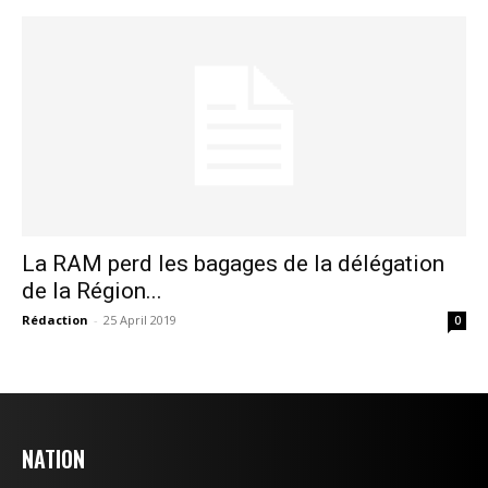
l'information
La RAM perd les bagages de la délégation
de la Région...
S'ABONNER MAINTENANT
Rédaction
-
25 April 2019
0
Insight Publications
NATION
À propos