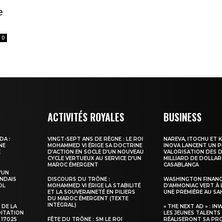
e
0
ma
ence de
ACTIVITÉS ROYALES
BUSINESS
ation
Insight Publicatio
DA :
VINGT-SEPT ANS DE RÈGNE : LE ROI
NAREVA, ITOCHU ET 
NE
MOHAMMED VI ÉRIGE SA DOCTRINE
INOVA LANCENT UN 
E
D’ACTION EN SOCLE D’UN NOUVEAU
VALORISATION DES D
CYCLE VERTUEUX AU SERVICE D’UN
MILLIARD DE DOLLAR
MAROC ÉMERGENT
CASABLANCA
À propos
’UN
NDAIS
DISCOURS DU TRÔNE :
WASHINGTON FINANC
Nous contacter
OL
MOHAMMED VI ÉRIGE LA STABILITÉ
D’AMMONIAC VERT À 
ET LA SOUVERAINETÉ EN PILIERS
UNE PREMIÈRE AU S
Formules d’abonnement
DU MAROC ÉMERGENT (TEXTE
INTÉGRAL)
 DE LA
« THE NEXT AD » : IN
Mon compte
DITATION
LES JEUNES TALENTS
 17025
FÊTE DU TRÔNE : SM LE ROI
RÉALISERONT SA PR