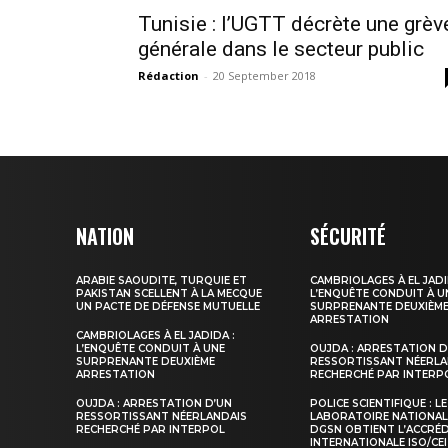
Tunisie : l’UGTT décrète une grèv
générale dans le secteur public
Rédaction
-
20 September 2018
le1.
l'intellig
NATION
SÉCURITÉ
l'inform
ARABIE SAOUDITE, TURQUIE ET
CAMBRIOLAGES À EL JADI
PAKISTAN SCELLENT À LA MECQUE
L’ENQUÊTE CONDUIT À U
UN PACTE DE DÉFENSE MUTUELLE
SURPRENANTE DEUXIÈM
ARRESTATION
CAMBRIOLAGES À EL JADIDA :
L’ENQUÊTE CONDUIT À UNE
OUJDA : ARRESTATION D
SURPRENANTE DEUXIÈME
RESSORTISSANT NÉERLA
ARRESTATION
RECHERCHÉ PAR INTERP
OUJDA : ARRESTATION D’UN
POLICE SCIENTIFIQUE : LE
RESSORTISSANT NÉERLANDAIS
LABORATOIRE NATIONAL
RECHERCHÉ PAR INTERPOL
DGSN OBTIENT L’ACCRÉ
INTERNATIONALE ISO/CEI