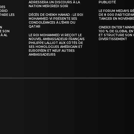
ADRESSERA UN DISCOURS À LA
PUBLICITÉ
NATION MERCREDI SOIR
DES
ADRID
LE FORUM MEDAYS R
PARE LES
DÉCÈS DE CHEIKH HAMAD : LE ROI
DE 8 000 PARTICIPA
MOHAMMED VI PRÉSENTE SES
TANGER EN NOVEMB
INTENANT
CONDOLÉANCES À L’ÉMIR DU
QATAR
SN
CINERJI ENTERTAINM
E SON
100 % DE GLOBAL E
 À AL
LE ROI MOHAMMED VI REÇOIT LE
ET STRUCTURE SON 
NOUVEL AMBASSADEUR FRANÇAIS
DIVERTISSEMENT
PHILIPPE LALLIOT AUX CÔTÉS DE
SES HOMOLOGUES AMÉRICAIN ET
EUROPÉEN ET NEUF AUTRES
AMBASSADEURS