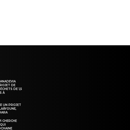
ns
KANADEVIA
PROJET DE
ÉCHETS DE 1,5
S À
E UN PROJET
LAÂYOUNE,
AHARA
WI CHERCHE
 QUI
OCHAINE