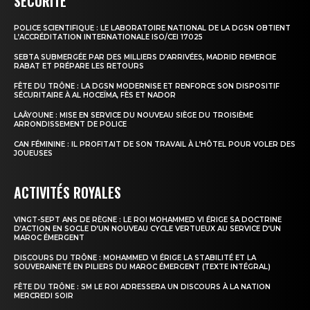
SÉCURITÉ
POLICE SCIENTIFIQUE : LE LABORATOIRE NATIONAL DE LA DGSN OBTIENT
le1.ma
L’ACCRÉDITATION INTERNATIONALE ISO/CEI 17025
l'intelligence de
SEBTA SUBMERGÉE PAR DES MILLIERS D’ARRIVÉES, MADRID REMERCIE
RABAT ET PRÉPARE LES RETOURS
l'information
FÊTE DU TRÔNE : LA DGSN MODERNISE ET RENFORCE SON DISPOSITIF
SÉCURITAIRE À AL HOCEÏMA, FÈS ET NADOR
LAÂYOUNE : MISE EN SERVICE DU NOUVEAU SIÈGE DU TROISIÈME
ARRONDISSEMENT DE POLICE
CAN FÉMININE : IL PROFITAIT DE SON TRAVAIL À L’HÔTEL POUR VOLER DES
JOUEUSES
ACTIVITÉS ROYALES
VINGT-SEPT ANS DE RÈGNE : LE ROI MOHAMMED VI ÉRIGE SA DOCTRINE
D’ACTION EN SOCLE D’UN NOUVEAU CYCLE VERTUEUX AU SERVICE D’UN
MAROC ÉMERGENT
DISCOURS DU TRÔNE : MOHAMMED VI ÉRIGE LA STABILITÉ ET LA
S'ABONNER MAINTENANT
SOUVERAINETÉ EN PILIERS DU MAROC ÉMERGENT (TEXTE INTÉGRAL)
FÊTE DU TRÔNE : SM LE ROI ADRESSERA UN DISCOURS À LA NATION
MERCREDI SOIR