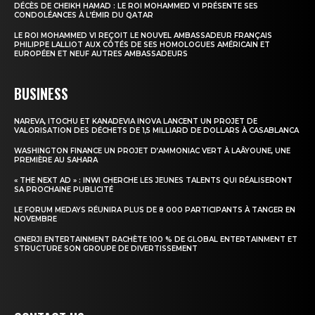
DÉCÈS DE CHEIKH HAMAD : LE ROI MOHAMMED VI PRÉSENTE SES
CONDOLÉANCES À L’ÉMIR DU QATAR
Insight Publications
LE ROI MOHAMMED VI REÇOIT LE NOUVEL AMBASSADEUR FRANÇAIS
PHILIPPE LALLIOT AUX CÔTÉS DE SES HOMOLOGUES AMÉRICAIN ET
À propos
EUROPÉEN ET NEUF AUTRES AMBASSADEURS
Nous contacter
BUSINESS
Formules d’abonnement
Mon compte
NAREVA, ITOCHU ET KANADEVIA INOVA LANCENT UN PROJET DE
VALORISATION DES DÉCHETS DE 1,5 MILLIARD DE DOLLARS À CASABLANCA
WASHINGTON FINANCE UN PROJET D’AMMONIAC VERT À LAÂYOUNE, UNE
PREMIÈRE AU SAHARA
« THE NEXT AD » : INWI CHERCHE LES JEUNES TALENTS QUI RÉALISERONT
SA PROCHAINE PUBLICITÉ
LE FORUM MEDAYS RÉUNIRA PLUS DE 8 000 PARTICIPANTS À TANGER EN
NOVEMBRE
CINERJI ENTERTAINMENT RACHÈTE 100 % DE GLOBAL ENTERTAINMENT ET
STRUCTURE SON GROUPE DE DIVERTISSEMENT