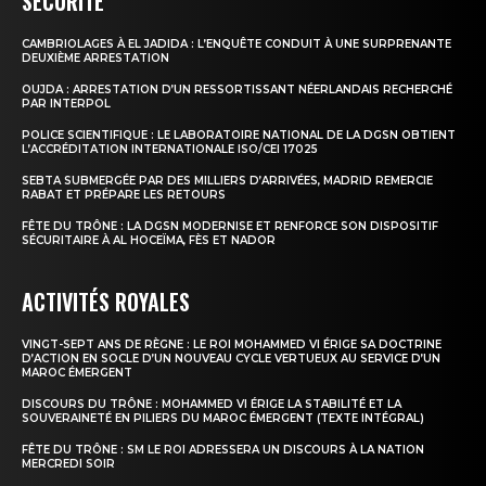
SÉCURITÉ
CAMBRIOLAGES À EL JADIDA : L’ENQUÊTE CONDUIT À UNE SURPRENANTE
le1.ma
DEUXIÈME ARRESTATION
l'intelligence de
OUJDA : ARRESTATION D’UN RESSORTISSANT NÉERLANDAIS RECHERCHÉ
PAR INTERPOL
l'information
POLICE SCIENTIFIQUE : LE LABORATOIRE NATIONAL DE LA DGSN OBTIENT
L’ACCRÉDITATION INTERNATIONALE ISO/CEI 17025
SEBTA SUBMERGÉE PAR DES MILLIERS D’ARRIVÉES, MADRID REMERCIE
RABAT ET PRÉPARE LES RETOURS
FÊTE DU TRÔNE : LA DGSN MODERNISE ET RENFORCE SON DISPOSITIF
SÉCURITAIRE À AL HOCEÏMA, FÈS ET NADOR
ACTIVITÉS ROYALES
VINGT-SEPT ANS DE RÈGNE : LE ROI MOHAMMED VI ÉRIGE SA DOCTRINE
D’ACTION EN SOCLE D’UN NOUVEAU CYCLE VERTUEUX AU SERVICE D’UN
MAROC ÉMERGENT
DISCOURS DU TRÔNE : MOHAMMED VI ÉRIGE LA STABILITÉ ET LA
S'ABONNER MAINTENANT
SOUVERAINETÉ EN PILIERS DU MAROC ÉMERGENT (TEXTE INTÉGRAL)
FÊTE DU TRÔNE : SM LE ROI ADRESSERA UN DISCOURS À LA NATION
MERCREDI SOIR