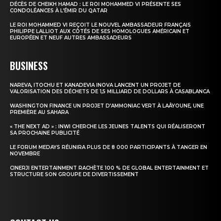
DÉCÈS DE CHEIKH HAMAD : LE ROI MOHAMMED VI PRÉSENTE SES
CONDOLÉANCES À L’ÉMIR DU QATAR
Insight Publications
LE ROI MOHAMMED VI REÇOIT LE NOUVEL AMBASSADEUR FRANÇAIS
PHILIPPE LALLIOT AUX CÔTÉS DE SES HOMOLOGUES AMÉRICAIN ET
À propos
EUROPÉEN ET NEUF AUTRES AMBASSADEURS
Nous contacter
BUSINESS
Formules d’abonnement
Mon compte
NAREVA, ITOCHU ET KANADEVIA INOVA LANCENT UN PROJET DE
VALORISATION DES DÉCHETS DE 1,5 MILLIARD DE DOLLARS À CASABLANCA
WASHINGTON FINANCE UN PROJET D’AMMONIAC VERT À LAÂYOUNE, UNE
PREMIÈRE AU SAHARA
« THE NEXT AD » : INWI CHERCHE LES JEUNES TALENTS QUI RÉALISERONT
SA PROCHAINE PUBLICITÉ
LE FORUM MEDAYS RÉUNIRA PLUS DE 8 000 PARTICIPANTS À TANGER EN
NOVEMBRE
CINERJI ENTERTAINMENT RACHÈTE 100 % DE GLOBAL ENTERTAINMENT ET
STRUCTURE SON GROUPE DE DIVERTISSEMENT