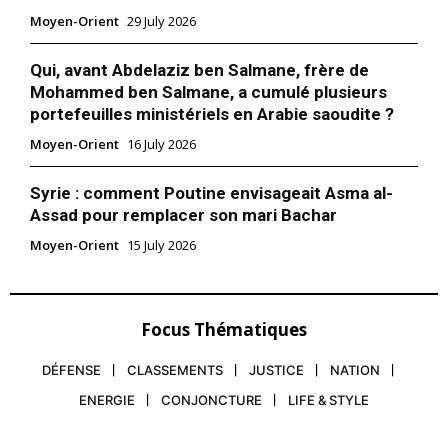
Moyen-Orient
29 July 2026
Qui, avant Abdelaziz ben Salmane, frère de
Mohammed ben Salmane, a cumulé plusieurs
portefeuilles ministériels en Arabie saoudite ?
Moyen-Orient
16 July 2026
Syrie : comment Poutine envisageait Asma al-
Assad pour remplacer son mari Bachar
Moyen-Orient
15 July 2026
Focus Thématiques
le1.ma
DÉFENSE
CLASSEMENTS
JUSTICE
NATION
l'intelligence de
ENERGIE
CONJONCTURE
LIFE & STYLE
l'information