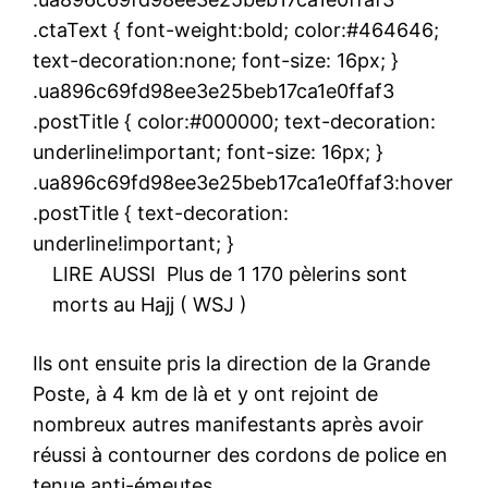
.ctaText { font-weight:bold; color:#464646;
text-decoration:none; font-size: 16px; }
.ua896c69fd98ee3e25beb17ca1e0ffaf3
.postTitle { color:#000000; text-decoration:
underline!important; font-size: 16px; }
.ua896c69fd98ee3e25beb17ca1e0ffaf3:hover
.postTitle { text-decoration:
underline!important; }
LIRE AUSSI
Plus de 1 170 pèlerins sont
morts au Hajj ( WSJ )
Ils ont ensuite pris la direction de la Grande
Poste, à 4 km de là et y ont rejoint de
nombreux autres manifestants après avoir
réussi à contourner des cordons de police en
tenue anti-émeutes.