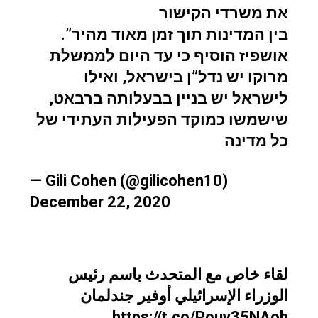
את משרדי הקישור
בין המדינות תוך זמן מאוד מהיר”.
אושפיז הוסיף כי עד היום לממשלת
מרוקו יש נדל”ן בישראל, ואילו
לישראל יש בניין בבעלותה ברבאט,
שישמשו כמוקד הפעילות העתידי של
כל מדינה
— Gili Cohen (@gilicohen10)
December 22, 2020
لقاء خاص مع المتحدث باسم رئيس
الوزراء الإسرائيلي أوفير جندلمان
https://t.co/Pouy35NAoh