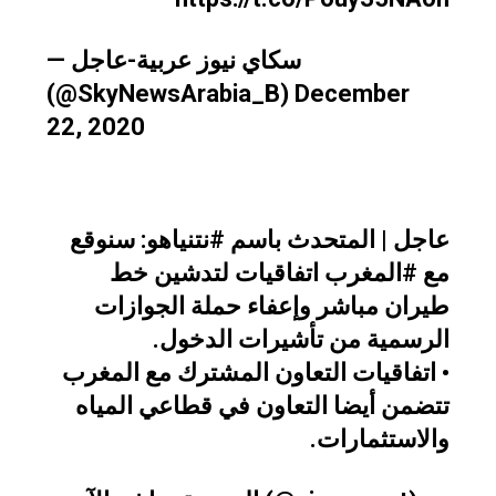
— سكاي نيوز عربية-عاجل
(@SkyNewsArabia_B)
December
22, 2020
عاجل | المتحدث باسم
#نتنياهو
: سنوقع
مع
#المغرب
اتفاقيات لتدشين خط
طيران مباشر وإعفاء حملة الجوازات
الرسمية من تأشيرات الدخول.
• اتفاقيات التعاون المشترك مع المغرب
تتضمن أيضا التعاون في قطاعي المياه
والاستثمارات.