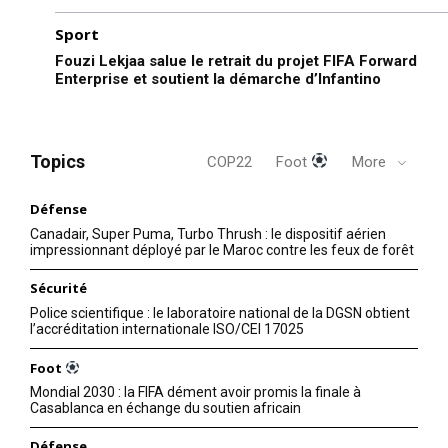
Rabat
commencer en mars.
annoncé lundi…
11 August 2021
Sport
Histoire…
In "Abraham Accords"
Fouzi Lekjaa salue le retrait du projet FIFA Forward
Enterprise et soutient la démarche d’Infantino
Topics
COP22
Foot
More
Défense
Canadair, Super Puma, Turbo Thrush : le dispositif aérien
impressionnant déployé par le Maroc contre les feux de forêt
Sécurité
Police scientifique : le laboratoire national de la DGSN obtient
l’accréditation internationale ISO/CEI 17025
Foot
Mondial 2030 : la FIFA dément avoir promis la finale à
Casablanca en échange du soutien africain
Défense