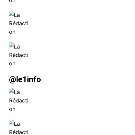
@le1info