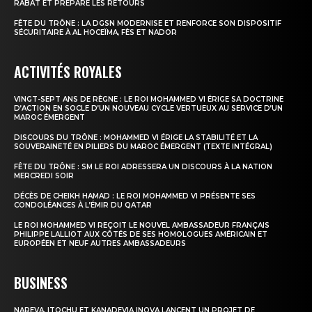
RABAT ET PRÉPARE LES RETOURS
FÊTE DU TRÔNE : LA DGSN MODERNISE ET RENFORCE SON DISPOSITIF
SÉCURITAIRE À AL HOCEÏMA, FÈS ET NADOR
ACTIVITÉS ROYALES
VINGT-SEPT ANS DE RÈGNE : LE ROI MOHAMMED VI ÉRIGE SA DOCTRINE
D’ACTION EN SOCLE D’UN NOUVEAU CYCLE VERTUEUX AU SERVICE D’UN
MAROC ÉMERGENT
DISCOURS DU TRÔNE : MOHAMMED VI ÉRIGE LA STABILITÉ ET LA
SOUVERAINETÉ EN PILIERS DU MAROC ÉMERGENT (TEXTE INTÉGRAL)
FÊTE DU TRÔNE : SM LE ROI ADRESSERA UN DISCOURS À LA NATION
MERCREDI SOIR
DÉCÈS DE CHEIKH HAMAD : LE ROI MOHAMMED VI PRÉSENTE SES
CONDOLÉANCES À L’ÉMIR DU QATAR
LE ROI MOHAMMED VI REÇOIT LE NOUVEL AMBASSADEUR FRANÇAIS
PHILIPPE LALLIOT AUX CÔTÉS DE SES HOMOLOGUES AMÉRICAIN ET
EUROPÉEN ET NEUF AUTRES AMBASSADEURS
BUSINESS
NAREVA, ITOCHU ET KANADEVIA INOVA LANCENT UN PROJET DE