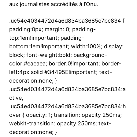
aux journalistes accrédités à l’Onu.
.uc54e4034472d4a6d834ba3685e7bc834 {
padding:0px; margin: 0; padding-
top:1em!important; padding-
bottom:1em!important; width:100%; display:
block; font-weight:bold; background-
color:#eaeaea; border:0!important; border-
left:4px solid #34495E!important; text-
decoration:none; }
.uc54e4034472d4a6d834ba3685e7bc834:a
ctive,
.uc54e4034472d4a6d834ba3685e7bc834:h
over { opacity: 1; transition: opacity 250ms;
webkit-transition: opacity 250ms; text-
decoration:none; }