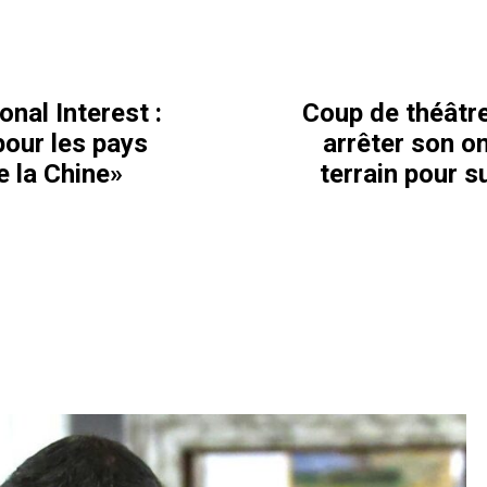
nal Interest :
Coup de théâtre
our les pays
arrêter son on
e la Chine»
terrain pour 