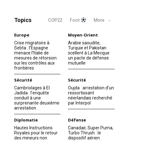
Topics
COP22
Foot
More
Europe
Moyen-Orient
Crise migratoire à
Arabie saoudite,
Sebta : l’Espagne
Turquie et Pakistan
menace l’Italie de
scellent à La Mecque
mesures de rétorsion
un pacte de défense
sur les contrôles aux
mutuelle
frontières
Sécurité
Sécurité
Cambriolages à El
Oujda : arrestation d’un
Jadida : l’enquête
ressortissant
conduit à une
néerlandais recherché
surprenante deuxième
par Interpol
arrestation
Diplomatie
Défense
Hautes Instructions
Canadair, Super Puma,
Royales pour le retour
Turbo Thrush : le
des mineurs non
dispositif aérien