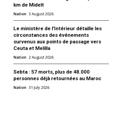
km de Midelt
Nation
3 August 2026
Le ministère de l’Intérieur détaille les
circonstances des événements
survenus aux points de passage vers
Ceuta et Melilla
Nation
2 August 2026
Sebta : 57 morts, plus de 48.000
personnes déjà retournées au Maroc
lus de 21 000 comprimés
Nation
31 July 2026
es au port de Tanger Med
2025
"