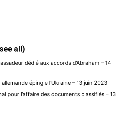
see all
)
bassadeur dédié aux accords d’Abraham
– 14
allemande épingle l’Ukraine
– 13 juin 2023
e chira
Tanger Med : saisie de 17 458 comprimés
Saisie de p
ntrôle
psychotropes et de 60 kg de tabac à
psychotrop
l pour l’affaire des documents classifiés
– 13
chicha
9 October 
25 April 2026
In "Sécurité
In "Sécurité"