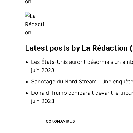
Related
Latest posts by La Rédaction
(
Les États-Unis auront désormais un am
juin 2023
Sabotage du Nord Stream : Une enquête 
Tanger Med : près de 4 tonnes d
saisies dans une opération de co
Donald Trump comparaît devant le tribuna
frontalier
20 March 2026
juin 2023
In "Sécurité"
TAGS
CORONAVIRUS