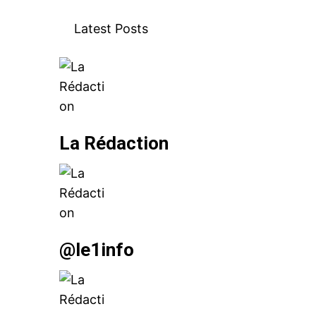
Latest Posts
le1.
l'intellig
l'inform
La Rédaction
@le1info
S'ABONNER MA