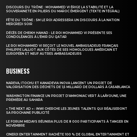
DISCOURS DU TRÔNE : MOHAMMED VI ÉRIGE LA STABILITÉ ET LA
SOUVERAINETÉ EN PILIERS DU MAROC ÉMERGENT (TEXTE INTÉGRAL)
FÊTE DU TRÔNE : SM LE ROI ADRESSERA UN DISCOURS À LA NATION
MERCREDI SOIR
DÉCÈS DE CHEIKH HAMAD : LE ROI MOHAMMED VI PRÉSENTE SES
CONDOLÉANCES À L’ÉMIR DU QATAR
LE ROI MOHAMMED VI REÇOIT LE NOUVEL AMBASSADEUR FRANÇAIS
PHILIPPE LALLIOT AUX CÔTÉS DE SES HOMOLOGUES AMÉRICAIN ET
EUROPÉEN ET NEUF AUTRES AMBASSADEURS
BUSINESS
NAREVA, ITOCHU ET KANADEVIA INOVA LANCENT UN PROJET DE
VALORISATION DES DÉCHETS DE 1,5 MILLIARD DE DOLLARS À CASABLANCA
WASHINGTON FINANCE UN PROJET D’AMMONIAC VERT À LAÂYOUNE, UNE
PREMIÈRE AU SAHARA
« THE NEXT AD » : INWI CHERCHE LES JEUNES TALENTS QUI RÉALISERONT
SA PROCHAINE PUBLICITÉ
LE FORUM MEDAYS RÉUNIRA PLUS DE 8 000 PARTICIPANTS À TANGER EN
NOVEMBRE
CINERJI ENTERTAINMENT RACHÈTE 100 % DE GLOBAL ENTERTAINMENT ET