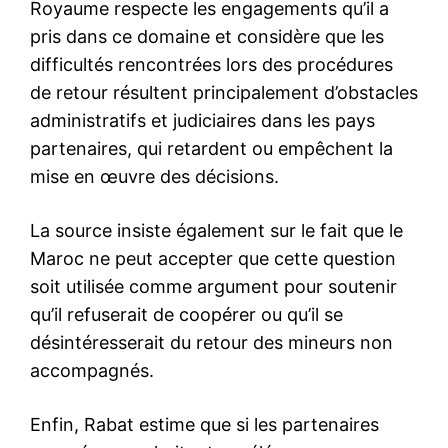
Related
Alerte aux inondations à Ksar
Les autorités envisagent
El Kebir : mobilisation
l’évacuation totale de la ville
générale après la montée des
de Ksar El Kébir
eaux du Loukkos
3 February 2026
28 January 2026
In "Société"
In "Société"
Dispositif renforcé à Ksar El
Kébir face à la montée des
eaux de l’oued Loukkos