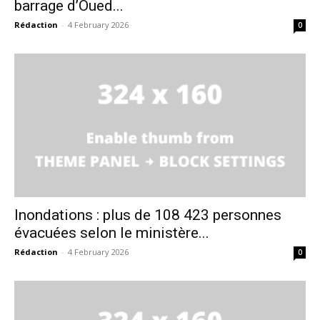
barrage d’Oued...
Rédaction
-
4 February 2026
0
S'ABONNER MAINTENANT
Insight Publications
À propos
Nous contacter
Formules d’abonnement
Inondations : plus de 108 423 personnes
Mon compte
évacuées selon le ministère...
Rédaction
-
4 February 2026
0