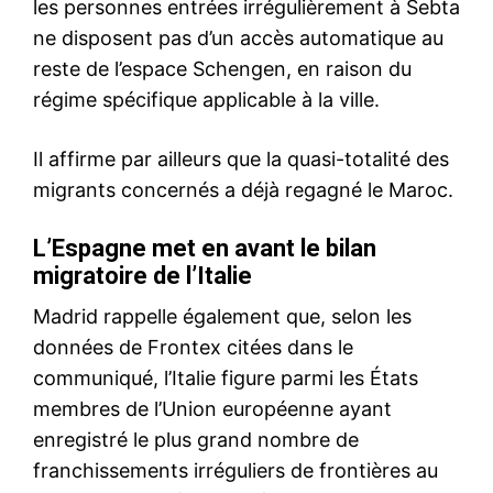
que l’Amérique latine
bonnes conditions. «Au
28 May 2020
moment où je…
In "Afrique"