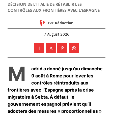
Formules d’abonnement
Mon compte
Related
L’Afrique plus disciplinée et
plus responsable dans la
lutte contre le coronavirus
que l’Amérique latine
28 May 2020
In "Afrique"
La guerre de la faim dans les
banlieues pauvres de
l’Afrique du Sud
19 April 2020
In "Nation"
Coronavirus: Macron
annonce un couvre-feu dans
neuf métropoles dont Paris
Emmanuel Macron a annoncé
mercredi l’instauration d’un