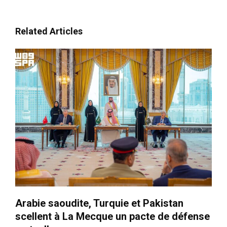
Par une méga-opération
capitalistique, MBZ contient
l’hypertrophie du pouvoir de
Related Articles
son frère Tahnoon au profit
de son fils
2 February 2026
In "Moyen-Orient"
Arabie saoudite, Turquie et Pakistan
scellent à La Mecque un pacte de défense