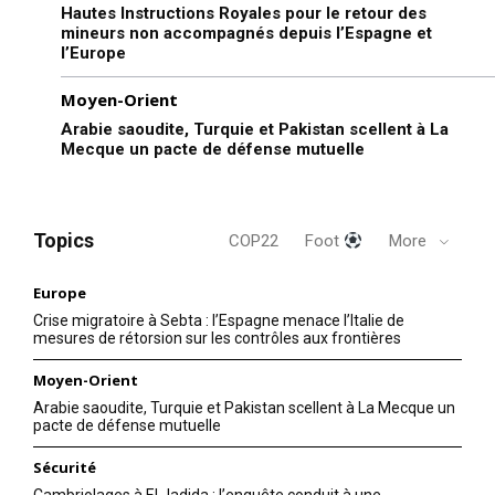
Hautes Instructions Royales pour le retour des
mineurs non accompagnés depuis l’Espagne et
l’Europe
Moyen-Orient
Arabie saoudite, Turquie et Pakistan scellent à La
Mecque un pacte de défense mutuelle
S'ABONNER MAINTENANT
Topics
COP22
Foot
More
Europe
Crise migratoire à Sebta : l’Espagne menace l’Italie de
Insight Publications
mesures de rétorsion sur les contrôles aux frontières
Moyen-Orient
À propos
Arabie saoudite, Turquie et Pakistan scellent à La Mecque un
Nous contacter
pacte de défense mutuelle
Formules d’abonnement
Sécurité
Mon compte