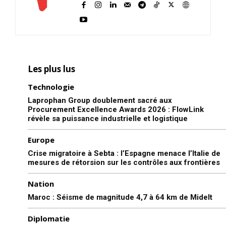
Les plus lus
Technologie
Laprophan Group doublement sacré aux
Procurement Excellence Awards 2026 : FlowLink
révèle sa puissance industrielle et logistique
Europe
Crise migratoire à Sebta : l’Espagne menace l’Italie de
mesures de rétorsion sur les contrôles aux frontières
le1.ma
l'intelligence de
Nation
l'information
Maroc : Séisme de magnitude 4,7 à 64 km de Midelt
Diplomatie