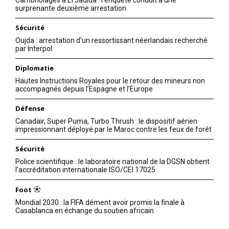
Cambriolages à El Jadida : l’enquête conduit à une
surprenante deuxième arrestation
Sécurité
Oujda : arrestation d’un ressortissant néerlandais recherché
Related
par Interpol
Officiel :
Diplomatie
Mohammed ben Zayed
Hautes Instructions Royales pour le retour des mineurs non
Al Nahyane élu nouveau
accompagnés depuis l’Espagne et l’Europe
président des EAU
Le Conseil suprême des
Défense
Émirats arabes unis a élu
Agression iranienne : Appel
samedi Mohammed ben
Canadair, Super Puma, Turbo Thrush : le dispositif aérien
de SM le Roi Mohammed VI
impressionnant déployé par le Maroc contre les feux de forêt
Zayed Al Nahyan, l’émir d’Abu
au Président des Émirats
Dhabi, président des Émirats
arabes unis
Sécurité
Arabes Unis. WAM Le
14 May 2022
28 February 2026
Conseil suprême des Émirats
In "Nation"
Police scientifique : le laboratoire national de la DGSN obtient
In "Famille Royale"
arabes s’est réuni aujourd’hui
l’accréditation internationale ISO/CEI 17025
au palais Al Mushrif à Abu
Dhabi, sous la présidence du
Foot
Sheikh Mohammed ben
Mondial 2030 : la FIFA dément avoir promis la finale à
Rachid Al…
Casablanca en échange du soutien africain