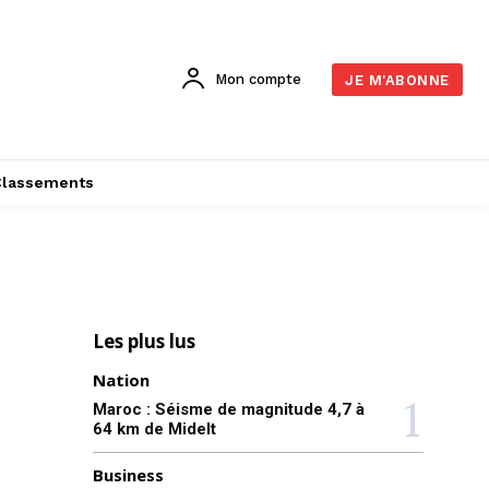
Mon compte
JE M'ABONNE
Classements
Les plus lus
Nation
Maroc : Séisme de magnitude 4,7 à
64 km de Midelt
Business