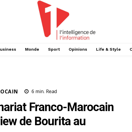
usiness
Monde
Sport
Opinions
Life & Style
ROCAIN
6
min.
Read
enariat Franco-Marocain
rview de Bourita au