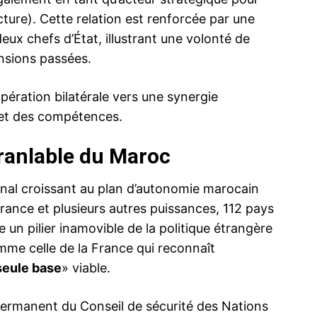
cture). Cette relation est renforcée par une
ux chefs d’État, illustrant une volonté de
ensions passées.
ma
ence de
oopération bilatérale vers une synergie
ation
 et des compétences.
Insight Publicatio
branlable du Maroc
À propos
ional croissant au plan d’autonomie marocain
Nous contacter
France et plusieurs autres puissances, 112 pays
Formules d’abonnement
un pilier inamovible de la politique étrangère
Mon compte
mme celle de la France qui reconnaît
seule base
» viable.
INTENANT
permanent du Conseil de sécurité des Nations