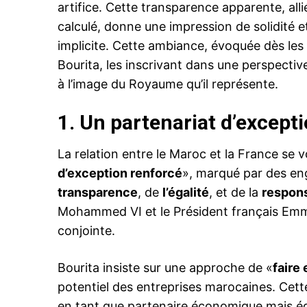
artifice. Cette transparence apparente, al
calculé, donne une impression de solidité 
implicite. Cette ambiance, évoquée dès les
Bourita, les inscrivant dans une perspective
à l’image du Royaume qu’il représente.
1.
Un partenariat d’excepti
La relation entre le Maroc et la France se v
d’exception renforcé
», marqué par des en
transparence
, de
l’égalité
, et de la
respons
Mohammed VI et le Président français Em
conjointe.
Bourita insiste sur une approche de «
faire
potentiel des entreprises marocaines. Cett
en tant que partenaire économique mais ég