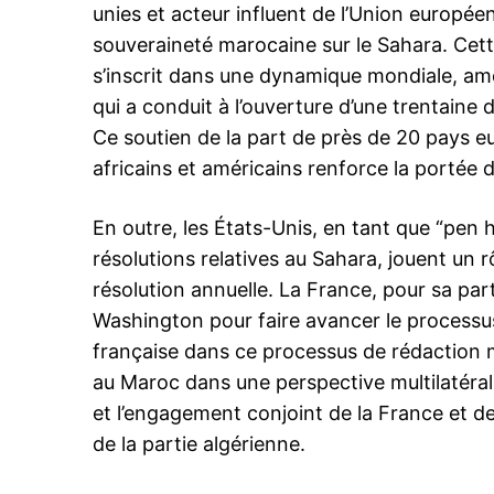
unies et acteur influent de l’Union européen
souveraineté marocaine sur le Sahara. Cette
s’inscrit dans une dynamique mondiale, a
Related
qui a conduit à l’ouverture d’une trentaine
Ce soutien de la part de près de 20 pays eu
africains et américains renforce la portée
En outre, les États-Unis, en tant que “pen 
résolutions relatives au Sahara, jouent un rô
résolution annuelle. La France, pour sa pa
Officiel : Washington encourage 
investissements américains au S
Washington pour faire avancer le processu
25 September 2025
française dans ce processus de rédaction m
In "Sahara Marocain"
au Maroc dans une perspective multilatéral
et l’engagement conjoint de la France et de
de la partie algérienne.