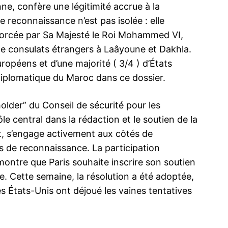
ne, confère une légitimité accrue à la
 reconnaissance n’est pas isolée : elle
morcée par Sa Majesté le Roi Mohammed VI,
 de consulats étrangers à Laâyoune et Dakhla.
ropéens et d’une majorité ( 3/4 ) d’États
 diplomatique du Maroc dans ce dossier.
holder” du Conseil de sécurité pour les
le central dans la rédaction et le soutien de la
rt, s’engage activement aux côtés de
les
Sahara marocain : les Pays-Bas estiment
France 24 re
ahara
qu’une véritable autonomie sous
tweet attri
s de reconnaissance. La participation
souveraineté marocaine est « la solution la
24 Februar
ontre que Paris souhaite inscrire son soutien
plus réalisable »
In "Médias"
7 April 2026
e. Cette semaine, la résolution a été adoptée,
In "Sahara Marocain"
s États-Unis ont déjoué les vaines tentatives