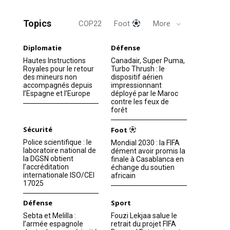
Topics
COP22
Foot
More
Diplomatie
Défense
Hautes Instructions
Canadair, Super Puma,
Royales pour le retour
Turbo Thrush : le
des mineurs non
dispositif aérien
accompagnés depuis
impressionnant
l’Espagne et l’Europe
déployé par le Maroc
contre les feux de
forêt
Sécurité
Foot
Police scientifique : le
Mondial 2030 : la FIFA
laboratoire national de
dément avoir promis la
la DGSN obtient
finale à Casablanca en
l’accréditation
échange du soutien
internationale ISO/CEI
africain
17025
Défense
Sport
Sebta et Melilla :
Fouzi Lekjaa salue le
l’armée espagnole
retrait du projet FIFA