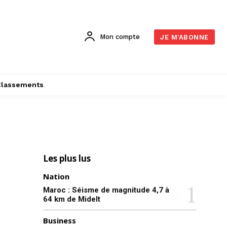
Mon compte
JE M'ABONNE
Classements
Les plus lus
Nation
Maroc : Séisme de magnitude 4,7 à
64 km de Midelt
Business