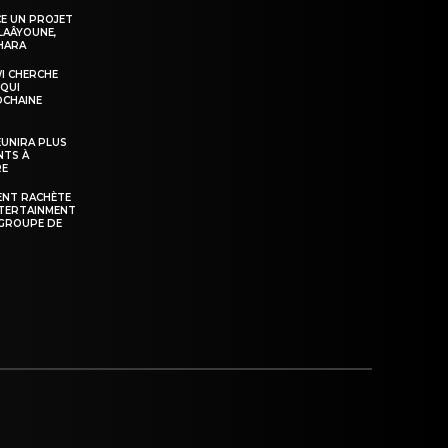
E UN PROJET
LAÂYOUNE,
AHARA
WI CHERCHE
 QUI
OCHAINE
ÉUNIRA PLUS
NTS À
RE
ENT RACHÈTE
NTERTAINMENT
GROUPE DE