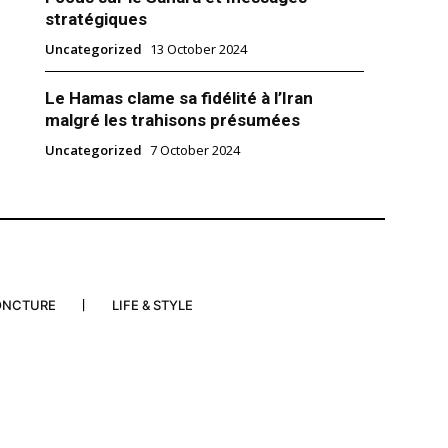
lanche à Washington, le
stratégiques
Donald Trump. Accompagné lors
contre -qui s’est tenue au
18
Uncategorized
13 October 2024
e- de son épouse la reine
m Accords"
uverain jordanien s’est vu…
Le Hamas clame sa fidélité à l’Iran
malgré les trahisons présumées
Uncategorized
7 October 2024
ONCTURE
LIFE & STYLE