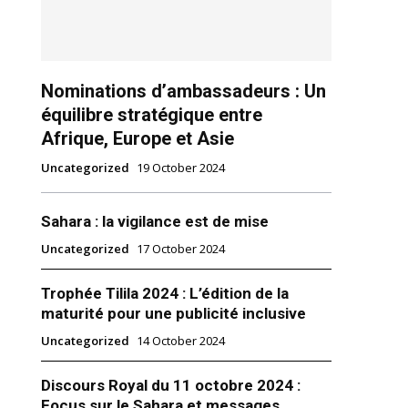
Nominations d’ambassadeurs : Un
équilibre stratégique entre
Afrique, Europe et Asie
Uncategorized
19 October 2024
Sahara : la vigilance est de mise
Uncategorized
17 October 2024
Trophée Tilila 2024 : L’édition de la
p au roi Abdallah II de
maturité pour une publicité inclusive
Personne ne fait le travail que
Uncategorized
14 October 2024
»
icielle aux Etats-Unis
epuis plusieurs jours, le roi
Discours Royal du 11 octobre 2024 :
de Jordanie a rencontré lundi, à
Focus sur le Sahara et messages