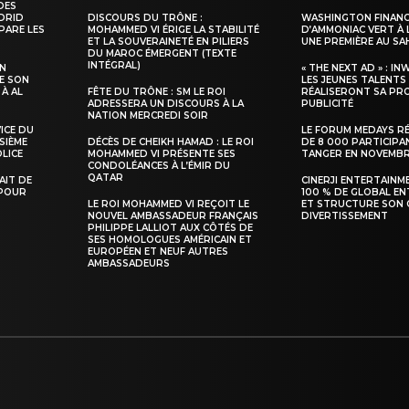
DES
ADRID
DISCOURS DU TRÔNE :
WASHINGTON FINANC
PARE LES
MOHAMMED VI ÉRIGE LA STABILITÉ
D’AMMONIAC VERT À 
ET LA SOUVERAINETÉ EN PILIERS
UNE PREMIÈRE AU S
DU MAROC ÉMERGENT (TEXTE
INTÉGRAL)
SN
« THE NEXT AD » : IN
E SON
LES JEUNES TALENTS
 À AL
FÊTE DU TRÔNE : SM LE ROI
RÉALISERONT SA PR
ADRESSERA UN DISCOURS À LA
PUBLICITÉ
NATION MERCREDI SOIR
VICE DU
LE FORUM MEDAYS R
SIÈME
DÉCÈS DE CHEIKH HAMAD : LE ROI
DE 8 000 PARTICIPA
LICE
MOHAMMED VI PRÉSENTE SES
TANGER EN NOVEMB
CONDOLÉANCES À L’ÉMIR DU
QATAR
TAIT DE
CINERJI ENTERTAINM
 POUR
100 % DE GLOBAL E
LE ROI MOHAMMED VI REÇOIT LE
ET STRUCTURE SON 
NOUVEL AMBASSADEUR FRANÇAIS
DIVERTISSEMENT
PHILIPPE LALLIOT AUX CÔTÉS DE
SES HOMOLOGUES AMÉRICAIN ET
EUROPÉEN ET NEUF AUTRES
AMBASSADEURS