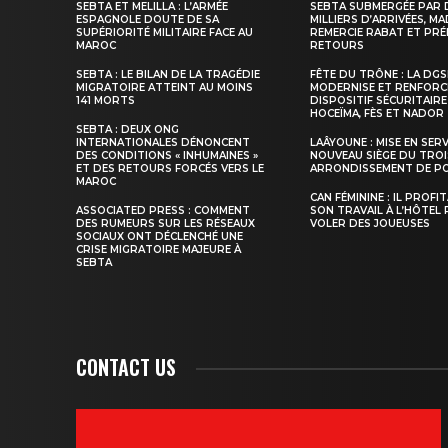
SEBTA ET MELILLA : L’ARMÉE
SEBTA SUBMERGÉE PAR 
ESPAGNOLE DOUTE DE SA
MILLIERS D’ARRIVÉES, M
SUPÉRIORITÉ MILITAIRE FACE AU
REMERCIE RABAT ET PRÉ
MAROC
RETOURS
SEBTA : LE BILAN DE LA TRAGÉDIE
FÊTE DU TRÔNE : LA DG
MIGRATOIRE ATTEINT AU MOINS
MODERNISE ET RENFORC
141 MORTS
DISPOSITIF SÉCURITAIRE
HOCEÏMA, FÈS ET NADOR
SEBTA : DEUX ONG
INTERNATIONALES DÉNONCENT
LAÂYOUNE : MISE EN SER
DES CONDITIONS « INHUMAINES »
NOUVEAU SIÈGE DU TROI
ET DES RETOURS FORCÉS VERS LE
ARRONDISSEMENT DE PO
MAROC
CAN FÉMININE : IL PROFI
ASSOCIATED PRESS : COMMENT
SON TRAVAIL À L’HÔTEL
DES RUMEURS SUR LES RÉSEAUX
VOLER DES JOUEUSES
SOCIAUX ONT DÉCLENCHÉ UNE
CRISE MIGRATOIRE MAJEURE À
SEBTA
CONTACT US