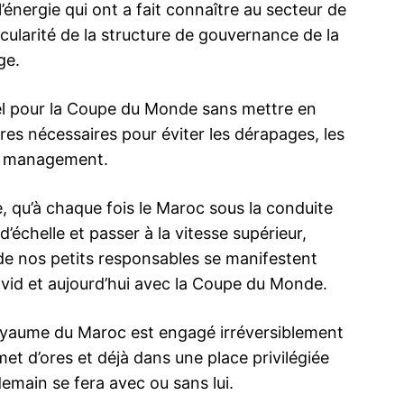
l’énergie qui ont a fait connaître au secteur de
Insight Publicatio
rticularité de la structure de gouvernance de la
ge.
À propos
Nous contacter
nel pour la Coupe du Monde sans mettre en
Formules d’abonnement
res nécessaires pour éviter les dérapages, les
Mon compte
du management.
, qu’à chaque fois le Maroc sous la conduite
chelle et passer à la vitesse supérieur,
INTENANT
s de nos petits responsables se manifestent
ovid et aujourd’hui avec la Coupe du Monde.
oyaume du Maroc est engagé irréversiblement
et d’ores et déjà dans une place privilégiée
 personne
Maroc-France : Annulation de 7 vols du
Maroc-Franc
nie
mercredi vers Doha
avion de su
emain se fera avec ou sans lui.
La Royal Air Maroc a annoncé, dans la nuit
Doha