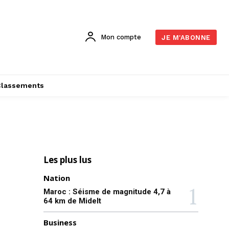
Mon compte
JE M'ABONNE
Classements
Les plus lus
Nation
Maroc : Séisme de magnitude 4,7 à
64 km de Midelt
Business