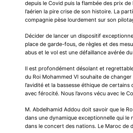
depuis le Covid puis la flambée des prix de 
l’aérien la pire crise de son histoire. La pa
compagnie pèse lourdement sur son pilota
Décider de lancer un dispositif exception
place de garde-fous, de règles et des mesu
abus et le vol est une défaillance avérée 
Il est profondément désolant et regrettable
du Roi Mohammed VI souhaite de changer d’é
S'ABONNER MA
l’avidité et la bassesse éthique de certain
avec férocité. Nous l’avons vécu avec le C
M. Abdelhamid Addou doit savoir que le R
Related
dans une dynamique exceptionnelle qui le m
La «mafia» de la RAM n’épargne
même le président de la compag
dans le concert des nations. Le Maroc de d
Abdelhamid Haddou