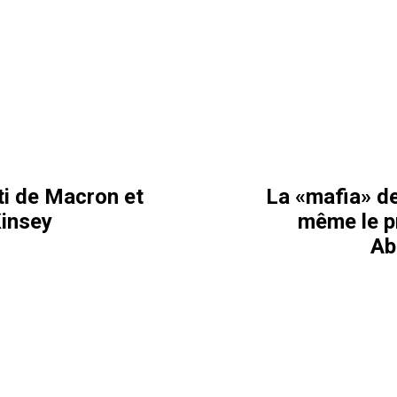
ti de Macron et
La «mafia» d
insey
même le p
Ab