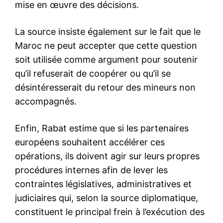
Nous contacter
Formules d’abonnement
Mon compte
Related
Photos – Quand le
Coronavirus : Madrid, ville
Coronavirus dépeuple les
fantôme
rues et les places les plus
14 March 2020
fréquentées du monde
In "Nation"
11 March 2020
In "Nation"