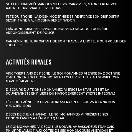
SEBTA SUBMERGÉE PAR DES MILLIERS D’ARRIVÉES, MADRID REMERCIE
RABAT ET PRÉPARE LES RETOURS
FÊTE DU TRÔNE : LA DGSN MODERNISE ET RENFORCE SON DISPOSITIF
SÉCURITAIRE À AL HOCEÏMA, FÈS ET NADOR
LAÂYOUNE : MISE EN SERVICE DU NOUVEAU SIÈGE DU TROISIÈME
ARRONDISSEMENT DE POLICE
CAN FÉMININE : IL PROFITAIT DE SON TRAVAIL À L’HÔTEL POUR VOLER DES
JOUEUSES
ACTIVITÉS ROYALES
VINGT-SEPT ANS DE RÈGNE : LE ROI MOHAMMED VI ÉRIGE SA DOCTRINE
D’ACTION EN SOCLE D’UN NOUVEAU CYCLE VERTUEUX AU SERVICE D’UN
MAROC ÉMERGENT
DISCOURS DU TRÔNE : MOHAMMED VI ÉRIGE LA STABILITÉ ET LA
SOUVERAINETÉ EN PILIERS DU MAROC ÉMERGENT (TEXTE INTÉGRAL)
FÊTE DU TRÔNE : SM LE ROI ADRESSERA UN DISCOURS À LA NATION
MERCREDI SOIR
DÉCÈS DE CHEIKH HAMAD : LE ROI MOHAMMED VI PRÉSENTE SES
CONDOLÉANCES À L’ÉMIR DU QATAR
LE ROI MOHAMMED VI REÇOIT LE NOUVEL AMBASSADEUR FRANÇAIS
PHILIPPE LALLIOT AUX CÔTÉS DE SES HOMOLOGUES AMÉRICAIN ET