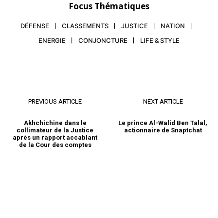
indépendance 7 mars 2017 |
Focus Thématiques
Ghana News 1er pays
subsaharien à accéder à
DÉFENSE
CLASSEMENTS
JUSTICE
NATION
l’indépendance, le Ghana a
7 March 2017
célébré lundi son 60ème
In "Revue de Presse"
ENERGIE
CONJONCTURE
LIFE & STYLE
anniversaire de son
indépendance avec la
participation de nombreuses
personnalités étrangères. La
cérémonie qui s’est déroulée
à la Place de…
PREVIOUS ARTICLE
NEXT ARTICLE
Akhchichine dans le
Le prince Al-Walid Ben Talal,
collimateur de la Justice
actionnaire de Snaptchat
après un rapport accablant
de la Cour des comptes