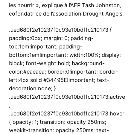
les nourrir », explique à l’AFP Tash Johnston,
cofondatrice de l’association Drought Angels.
.ued680f2e10237f0c93e10bdffc210173 {
padding:0px; margin: 0; padding-
top:1em!important; padding-
bottom:1em!important; width:100%; display:
block; font-weight:bold; background-
color:#eaeaea; border:0!important; border-
left:4px solid #34495E!important; text-
decoration:none; }
.ued680f2e10237f0c93e10bdffc210173:active
,
.ued680f2e10237f0c93e10bdffc210173:hover
{ opacity: 1; transition: opacity 250ms;
webkit-transition: opacity 250ms; text-