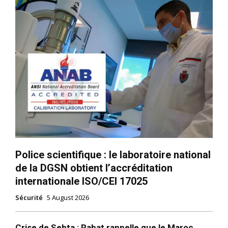
S'ABONNER MAINTENANT
Police scientifique : le laboratoire national
de la DGSN obtient l’accréditation
Insight Publications
internationale ISO/CEI 17025
Sécurité
5 August 2026
À propos
Nous contacter
Crise de Sebta : Rabat rappelle que le Maroc