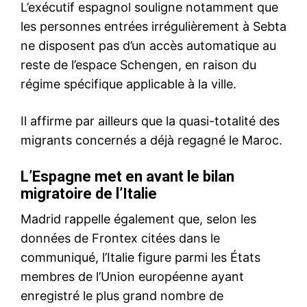
Mon compte
Related
Saisie de plus de 4,7 tonnes
Essaouira : saisie de plus de
de résine de cannabis près
11 tonnes de résine de
de Safi
cannabis destinées au trafic
2 October 2025
international
In "Sécurité"
24 March 2026
In "Sécurité"