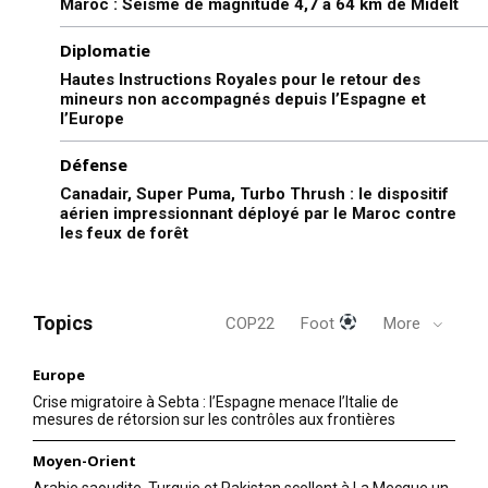
Maroc : Séisme de magnitude 4,7 à 64 km de Midelt
Diplomatie
Hautes Instructions Royales pour le retour des
mineurs non accompagnés depuis l’Espagne et
l’Europe
Défense
Canadair, Super Puma, Turbo Thrush : le dispositif
aérien impressionnant déployé par le Maroc contre
les feux de forêt
Topics
COP22
Foot
More
Europe
Crise migratoire à Sebta : l’Espagne menace l’Italie de
mesures de rétorsion sur les contrôles aux frontières
Moyen-Orient
Arabie saoudite, Turquie et Pakistan scellent à La Mecque un