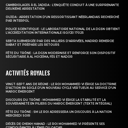
CAMBRIOLAGES À EL JADIDA : L’ENQUÊTE CONDUIT À UNE SURPRENANTE
DEUXIÈME ARRESTATION
OUJDA : ARRESTATION D’UN RESSORTISSANT NÉERLANDAIS RECHERCHÉ
PAR INTERPOL
POLICE SCIENTIFIQUE : LE LABORATOIRE NATIONAL DE LA DGSN OBTIENT
L’ACCRÉDITATION INTERNATIONALE ISO/CEI 17025
SEBTA SUBMERGÉE PAR DES MILLIERS D’ARRIVÉES, MADRID REMERCIE
RABAT ET PRÉPARE LES RETOURS
FÊTE DU TRÔNE : LA DGSN MODERNISE ET RENFORCE SON DISPOSITIF
SÉCURITAIRE À AL HOCEÏMA, FÈS ET NADOR
ACTIVITÉS ROYALES
VINGT-SEPT ANS DE RÈGNE : LE ROI MOHAMMED VI ÉRIGE SA DOCTRINE
D’ACTION EN SOCLE D’UN NOUVEAU CYCLE VERTUEUX AU SERVICE D’UN
MAROC ÉMERGENT
DISCOURS DU TRÔNE : MOHAMMED VI ÉRIGE LA STABILITÉ ET LA
SOUVERAINETÉ EN PILIERS DU MAROC ÉMERGENT (TEXTE INTÉGRAL)
FÊTE DU TRÔNE : SM LE ROI ADRESSERA UN DISCOURS À LA NATION
MERCREDI SOIR
DÉCÈS DE CHEIKH HAMAD : LE ROI MOHAMMED VI PRÉSENTE SES
CONDOLÉANCES À L’ÉMIR DU QATAR