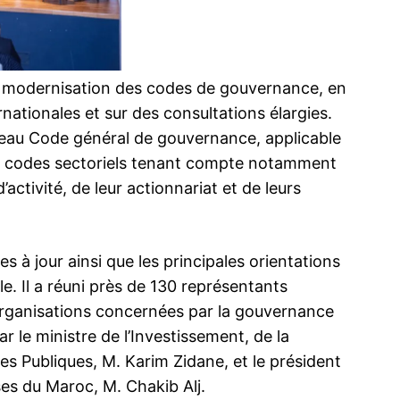
e modernisation des codes de gouvernance, en
Gouverneme
rnationales et sur des consultations élargies.
liste des n
ouveau Code général de gouvernance, applicable
le Roi Moh
inq codes sectoriels tenant compte notamment
C’est un g
de 25 minis
d’activité, de leur actionnariat et de leurs
Mohammed V
octobre 2021
et Nasser Bo
tandis que 
7 October 
n Conseil
La CGEM distingue ESITH, Al Omrane
 à jour ainsi que les principales orientations
Mohamed Be
In "Politique
une pour
Rabat-Salé-Kénitra et Maroclear pour leur
Les fidèles
onal
engagement RSE
e. Il a réuni près de 130 représentants
7 March 2025
d’organisations concernées par la gouvernance
In "Entreprises"
r le ministre de l’Investissement, de la
es Publiques, M. Karim Zidane, et le président
es du Maroc, M. Chakib Alj.