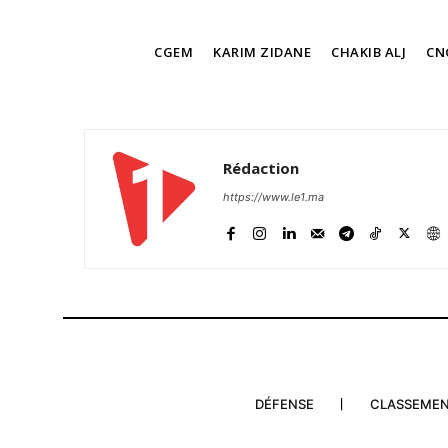
TAGS
CGEM
KARIM ZIDANE
CHAKIB ALJ
CN
Rédaction
https://www.le1.ma
DÉFENSE
CLASSEME