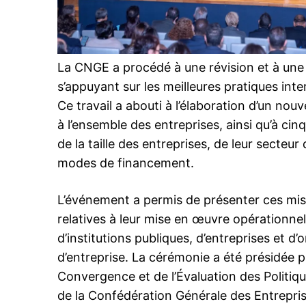
Related
La CNGE a procédé à une révision et à un
s’appuyant sur les meilleures pratiques inte
Ce travail a abouti à l’élaboration d’un n
à l’ensemble des entreprises, ainsi qu’à c
de la taille des entreprises, de leur secteur 
modes de financement.
La CGEM tient une réunion de so
L’événement a permis de présenter ces mises
National de l’Entreprise à Laâyo
encourager l’investissement régi
relatives à leur mise en œuvre opérationnell
23 June 2025
d’institutions publiques, d’entreprises et 
In "Business"
d’entreprise. La cérémonie a été présidée pa
Convergence et de l’Évaluation des Politiqu
de la Confédération Générale des Entrepris