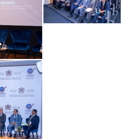
ma
ence de
ation
Insight Publicatio
À propos
Nous contacter
Formules d’abonnement
Mon compte
INTENANT