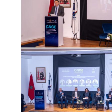
le1.
l'intellig
l'inform
S'ABONNER MA