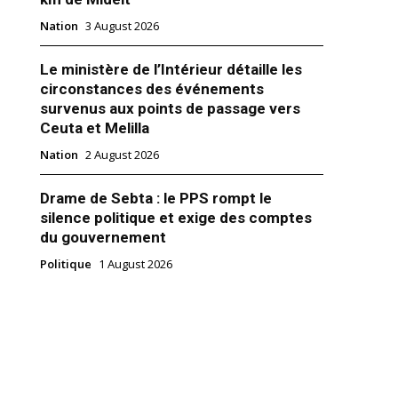
Nation
3 August 2026
Le ministère de l’Intérieur détaille les
circonstances des événements
survenus aux points de passage vers
nt Akhannouch : Découvrez la
Ceuta et Melilla
ouveaux ministres nommés par
ammed VI
Nation
2 August 2026
ouvernement resserré composé
tres dont 7 femmes que le Roi
I a nommé ce jeudi 07
Drame de Sebta : le PPS rompt le
. Finalement, Abdelouafi Laftit
silence politique et exige des comptes
urita gardent leur portefeuille
du gouvernement
Moulay Hafid Elalamy et
2021
nchaâboun perdent les leurs.
"
Politique
1 August 2026
 de Aziz Akhannouch ont été…