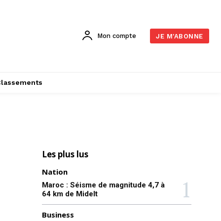
Mon compte
JE M'ABONNE
Classements
Les plus lus
Nation
Maroc : Séisme de magnitude 4,7 à
64 km de Midelt
Business