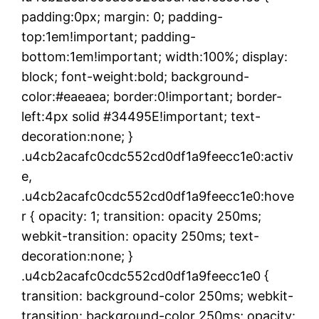
padding:0px; margin: 0; padding-
top:1em!important; padding-
bottom:1em!important; width:100%; display:
block; font-weight:bold; background-
color:#eaeaea; border:0!important; border-
left:4px solid #34495E!important; text-
decoration:none; }
.u4cb2acafc0cdc552cd0df1a9feecc1e0:activ
e,
.u4cb2acafc0cdc552cd0df1a9feecc1e0:hove
r { opacity: 1; transition: opacity 250ms;
webkit-transition: opacity 250ms; text-
decoration:none; }
.u4cb2acafc0cdc552cd0df1a9feecc1e0 {
transition: background-color 250ms; webkit-
transition: background-color 250ms; opacity: