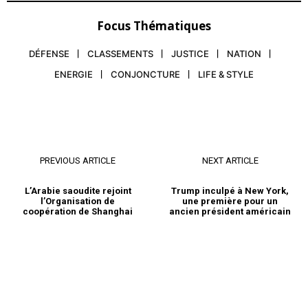
Focus Thématiques
DÉFENSE
CLASSEMENTS
JUSTICE
NATION
ENERGIE
CONJONCTURE
LIFE & STYLE
PREVIOUS ARTICLE
NEXT ARTICLE
L’Arabie saoudite rejoint
Trump inculpé à New York,
l’Organisation de
une première pour un
coopération de Shanghai
ancien président américain
le1.ma
l'intelligence de
l'information