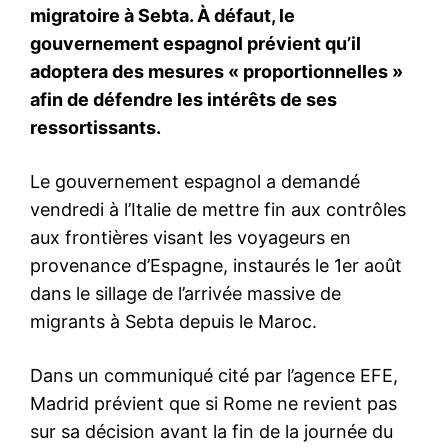
Chine-États-Unis : Une
guerre commerciale sur fond
de crise du fentanyl
5 March 2025
In "Monde"