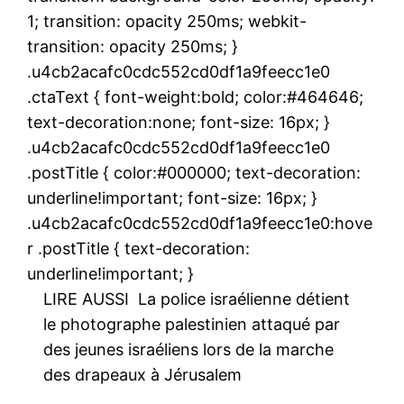
1; transition: opacity 250ms; webkit-
transition: opacity 250ms; }
.u4cb2acafc0cdc552cd0df1a9feecc1e0
.ctaText { font-weight:bold; color:#464646;
text-decoration:none; font-size: 16px; }
.u4cb2acafc0cdc552cd0df1a9feecc1e0
.postTitle { color:#000000; text-decoration:
underline!important; font-size: 16px; }
.u4cb2acafc0cdc552cd0df1a9feecc1e0:hove
r .postTitle { text-decoration:
underline!important; }
LIRE AUSSI
La police israélienne détient
le photographe palestinien attaqué par
des jeunes israéliens lors de la marche
des drapeaux à Jérusalem