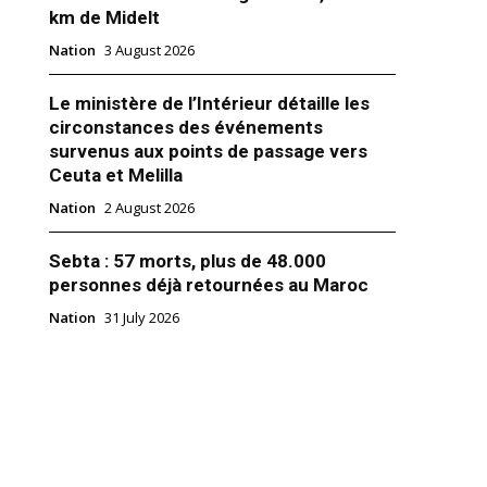
km de Midelt
Nation
3 August 2026
Le ministère de l’Intérieur détaille les
circonstances des événements
survenus aux points de passage vers
Ceuta et Melilla
 sa plateforme Podcast :
st.com
Nation
2 August 2026
cé aujourd’hui sa plateforme
n nouveau média à la demande
Sebta : 57 morts, plus de 48.000
ne expérience nouvelle d’écoute
application mobile
personnes déjà retournées au Maroc
t, téléchargeable sur tous les
Nation
31 July 2026
 ainsi qu’à travers la
r 2020
 numérique medi1podcast.com ,
écouvrir des podcasts au
inal et diversifié, accessibles
’hui dans…