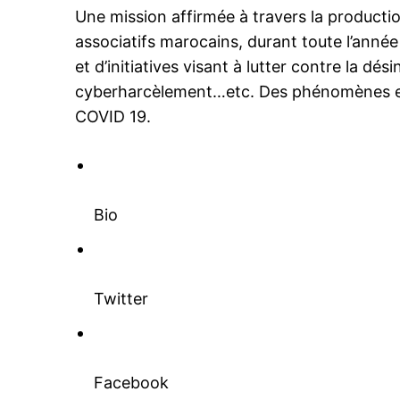
Une mission affirmée à travers la production
associatifs marocains, durant toute l’anné
et d’initiatives visant à lutter contre la dés
cyberharcèlement…etc. Des phénomènes exa
COVID 19.
le1.
l'intellig
l'inform
Bio
Twitter
Facebook