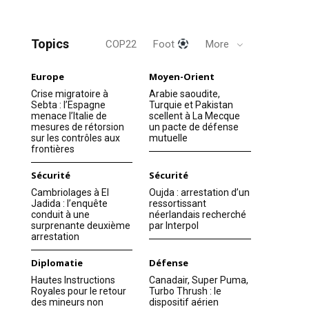
Topics
COP22
Foot
More
Europe
Moyen-Orient
Crise migratoire à
Arabie saoudite,
Sebta : l’Espagne
Turquie et Pakistan
menace l’Italie de
scellent à La Mecque
mesures de rétorsion
un pacte de défense
sur les contrôles aux
mutuelle
frontières
Sécurité
Sécurité
Cambriolages à El
Oujda : arrestation d’un
Jadida : l’enquête
ressortissant
conduit à une
néerlandais recherché
surprenante deuxième
par Interpol
arrestation
Diplomatie
Défense
Hautes Instructions
Canadair, Super Puma,
Royales pour le retour
Turbo Thrush : le
des mineurs non
dispositif aérien