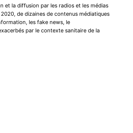
 et la diffusion par les radios et les médias
e 2020, de dizaines de contenus médiatiques
information, les fake news, le
cerbés par le contexte sanitaire de la
ma
ence de
ation
Insight Publicatio
À propos
Nous contacter
Formules d’abonnement
Mon compte