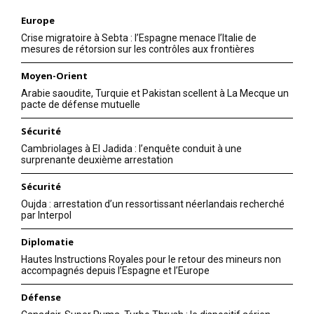
Europe
Crise migratoire à Sebta : l’Espagne menace l’Italie de
mesures de rétorsion sur les contrôles aux frontières
Moyen-Orient
Arabie saoudite, Turquie et Pakistan scellent à La Mecque un
pacte de défense mutuelle
Sécurité
Cambriolages à El Jadida : l’enquête conduit à une
surprenante deuxième arrestation
Sécurité
Oujda : arrestation d’un ressortissant néerlandais recherché
par Interpol
le1.ma
Diplomatie
l'intelligence de
Hautes Instructions Royales pour le retour des mineurs non
l'information
accompagnés depuis l’Espagne et l’Europe
Défense