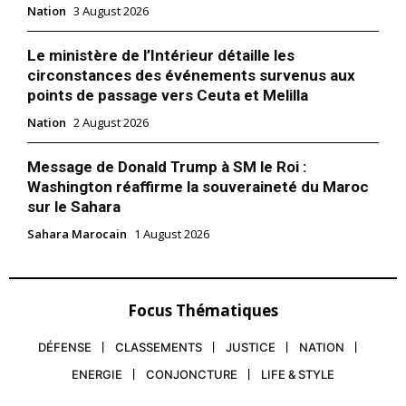
Nation
3 August 2026
Le Roi Mohammed VI parle à
Tindouf et tend la main à
Le ministère de l’Intérieur détaille les
Tebboune : la grammaire d’un
circonstances des événements survenus aux
leadership apaisé
points de passage vers Ceuta et Melilla
1 November 2025
In "Sahara Marocain"
Nation
2 August 2026
Message de Donald Trump à SM le Roi :
Washington réaffirme la souveraineté du Maroc
sur le Sahara
Sahara Marocain
1 August 2026
Focus Thématiques
DÉFENSE
CLASSEMENTS
JUSTICE
NATION
ENERGIE
CONJONCTURE
LIFE & STYLE