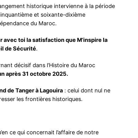
hangement historique intervienne à la période
inquantième et soixante-dixième
Indépendance du Maroc.
ma
 avec toi la satisfaction que M’inspire la
ence de
ation
il de Sécurité
.
Insight Publicatio
nant décisif dans l’Histoire du Maroc
 un après 31 octobre 2025.
À propos
Nous contacter
end de Tanger à Lagouira
: celui dont nul ne
Formules d’abonnement
resser les frontières historiques.
Mon compte
en ce qui concernait l’affaire de notre
INTENANT