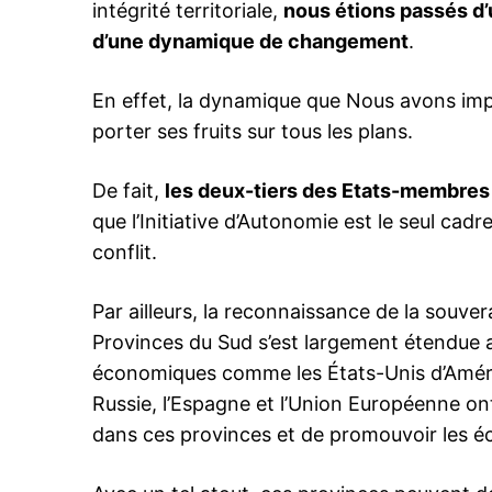
intégrité territoriale,
nous étions passés d’
d’une dynamique de changement
.
Related
En effet, la dynamique que Nous avons im
porter ses fruits sur tous les plans.
De fait,
les deux-tiers des Etats-membres
que l’Initiative d’Autonomie est le seul cadr
conflit.
Le Maroc entre dans l’Histoire : l
Par ailleurs, la reconnaissance de la sou
royal qui scelle la marocanité du
Provinces du Sud s’est largement étendue 
tout jamais
1 November 2025
économiques comme les États-Unis d’Amériq
In "Sahara Marocain"
Russie, l’Espagne et l’Union Européenne on
dans ces provinces et de promouvoir les 