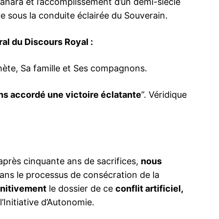
Sahara et l’accomplissement d’un demi-siècle
re sous la conduite éclairée du Souverain.
gral du Discours Royal :
phète, Sa famille et Ses compagnons.
ns accordé une victoire éclatante
”. Véridique
 après cinquante ans de sacrifices,
nous
ans le processus de consécration de la
initivement
le dossier de ce
conflit artificiel,
’Initiative d’Autonomie.