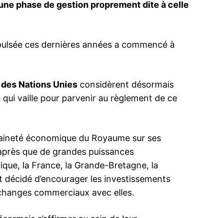
une phase de gestion proprement dite à celle
pulsée ces dernières années a commencé à
Discours Ro
sur le Saha
Le discours
 des Nations Unies
considèrent désormais
Mohammed VI
e qui vaille pour parvenir au règlement de ce
parlementai
un tournant 
Sahara maro
observateur
13 October
sur des ques
In "Mohamm
e discours
Le Maroc obtient une victoire diplomatique
veraineté économique du Royaume sur ses
a fait le ch
 Sahara à
historique à l’ONU : un Discours Royal
après que de grandes puissances
attendu ce soir
31 October 2025
ue, la France, la Grande-Bretagne, la
In "Sahara Marocain"
t décidé d’encourager les investissements
échanges commerciaux avec elles.