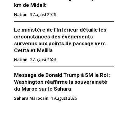
km de Midelt
Nation
3 August 2026
Le ministère de l’Intérieur détaille les
circonstances des événements
yal du 11 octobre 2024 : Focus
survenus aux points de passage vers
ra et messages stratégiques
Ceuta et Melilla
 prononcé par le Roi
 à l’ouverture de la session
Nation
2 August 2026
re du 11 octobre 2024 marque
décisif dans le dossier du
cain. Alors que de nombreux
Message de Donald Trump à SM le Roi :
s s'attendaient à des réponses
 2024
Washington réaffirme la souveraineté
tions intérieures, le souverain
ed VI"
du Maroc sur le Sahara
oix stratégique de concentrer…
Sahara Marocain
1 August 2026