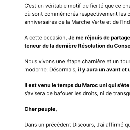
C’est un véritable motif de fierté que ce c
où sont commémorés respectivement les c
anniversaires de la Marche Verte et de l’
le1.
A cette occasion,
Je me réjouis de partager
l'intellig
l'inform
teneur de la dernière Résolution du Conse
Nous vivons une étape charnière et un tour
moderne: Désormais,
il y aura un avant et
Il est venu le temps du Maroc uni qui s’ét
s’avisera de bafouer les droits, ni de transg
Cher peuple,
Dans un précédent Discours, J’ai affirmé qu’
S'ABONNER MA