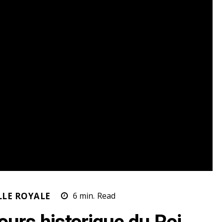
LLE ROYALE
6
min.
Read