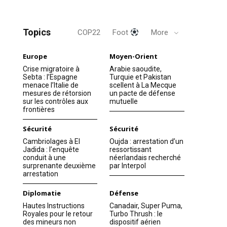
Topics
COP22
Foot
More
Europe
Moyen-Orient
Crise migratoire à
Arabie saoudite,
Sebta : l’Espagne
Turquie et Pakistan
menace l’Italie de
scellent à La Mecque
mesures de rétorsion
un pacte de défense
sur les contrôles aux
mutuelle
frontières
Sécurité
Sécurité
Cambriolages à El
Oujda : arrestation d’un
Jadida : l’enquête
ressortissant
conduit à une
néerlandais recherché
surprenante deuxième
par Interpol
arrestation
Diplomatie
Défense
Hautes Instructions
Canadair, Super Puma,
Royales pour le retour
Turbo Thrush : le
des mineurs non
dispositif aérien