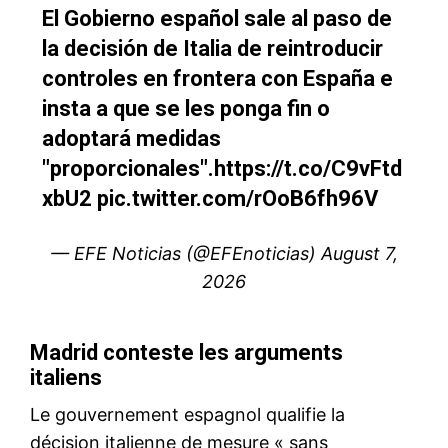
Mon compte
Related
Près de 1 000 nouveaux bus
70 bus pour Agadir : coup
en service dès novembre
d’envoi du nouveau plan
dans plusieurs villes du
national de transport public
Maroc
25 October 2025
24 October 2025
In "Nation"
In "Nation"