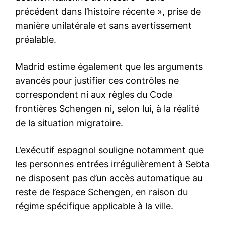
Le Roi Mohammed VI impulse
un nouveau souffle au rail
marocain : LGV, trains high-
tech et écosystème industriel
24 April 2025
In "Nation"