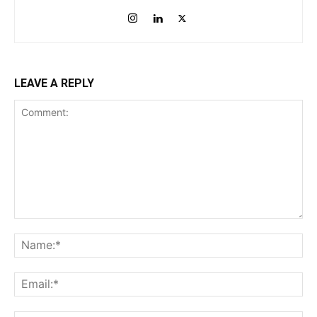
LEAVE A REPLY
Comment:
Na
Ema