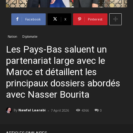
Facebook
X
Pinterest
Nation
Diplomatie
Les Pays-Bas saluent un
partenariat large avec le
Maroc et détaillent les
principaux dossiers abordés
avec Nasser Bourita
-
By
Nawfal Laarabi
7 April 2026
4366
0