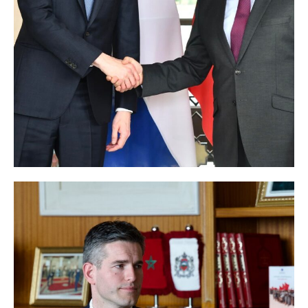
La Bolivie suspend sa
reconnaissance du Polisario
et rétablit ses relations avec
le Maroc
24 February 2026
In "Sahara Marocain"