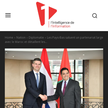
Home
Nation
Diplomatie
Les Pays-Bas saluent un partenariat large
avec le Maroc et détaillent les...