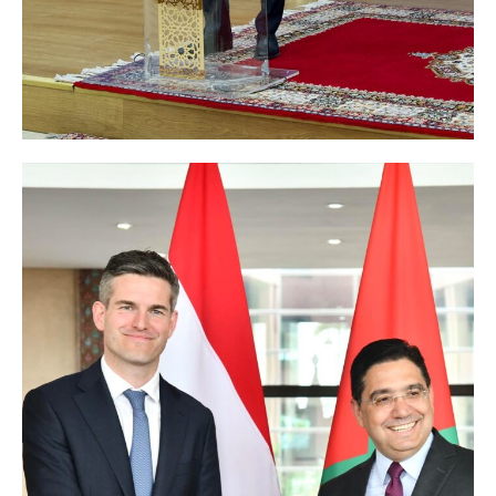
Related
Sahara marocain : les Pays-
Nasser Bourita reçoit son
Bas estiment qu’une véritable
homologue gambien, porteur
autonomie sous souveraineté
d’un message écrit du
marocaine est « la solution la
Président de la Gambie à SM
plus réalisable »
le Roi
7 April 2026
4 June 2025
In "Sahara Marocain"
In "Diplomatie"