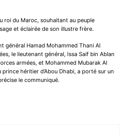
 roi du Maroc, souhaitant au peuple
age et éclairée de son illustre frère.
ma
tenant général Hamad Mohammed Thani Al
ence de
s, le lieutenant général, Issa Saif bin Ablan
ation
es forces armées, et Mohammed Mubarak Al
Insight Publicatio
prince héritier d’Abou Dhabi, a porté sur un
 précise le communiqué.
À propos
Nous contacter
Formules d’abonnement
Mon compte