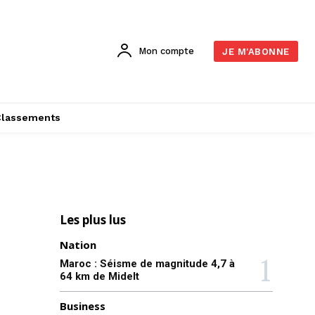
Mon compte
JE M'ABONNE
Classements
Les plus lus
Nation
Maroc : Séisme de magnitude 4,7 à
64 km de Midelt
Business