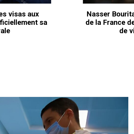
es visas aux
Nasser Bourita 
iciellement sa
de la France de
ale
de v