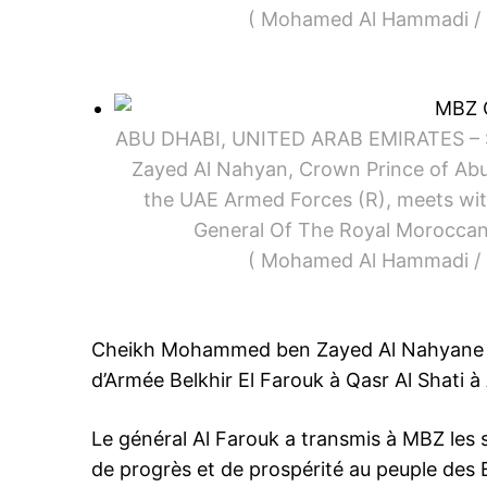
( Mohamed Al Hammadi / Mi
ABU DHABI, UNITED ARAB EMIRATES – S
Zayed Al Nahyan, Crown Prince of A
the UAE Armed Forces (R), meets with
General Of The Royal Moroccan 
( Mohamed Al Hammadi / Mi
Cheikh Mohammed ben Zayed Al Nahyane a 
d’Armée Belkhir El Farouk à Qasr Al Shati 
Le général Al Farouk a transmis à MBZ les
de progrès et de prospérité au peuple des