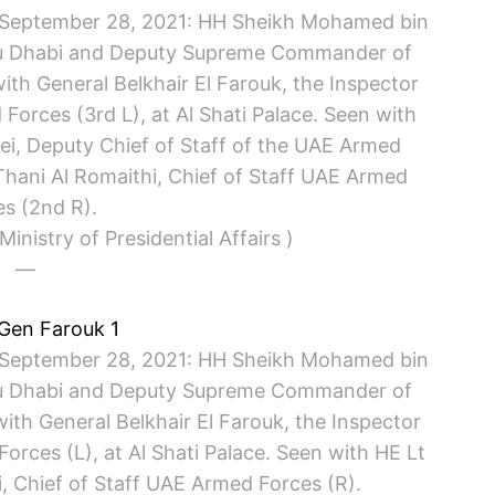
eptember 28, 2021: HH Sheikh Mohamed bin
bu Dhabi and Deputy Supreme Commander of
th General Belkhair El Farouk, the Inspector
orces (3rd L), at Al Shati Palace. Seen with
ei, Deputy Chief of Staff of the UAE Armed
hani Al Romaithi, Chief of Staff UAE Armed
es (2nd R).
nistry of Presidential Affairs )
—
eptember 28, 2021: HH Sheikh Mohamed bin
bu Dhabi and Deputy Supreme Commander of
th General Belkhair El Farouk, the Inspector
rces (L), at Al Shati Palace. Seen with HE Lt
, Chief of Staff UAE Armed Forces (R).