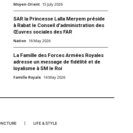
Moyen-Orient
15 July 2026
SAR la Princesse Lalla Meryem préside
à Rabat le Conseil d’administration des
Œuvres sociales des FAR
Nation
16 May 2026
r général des Forces armées
hir El Farouk en Israël la
La Famille des Forces Armées Royales
ochaine
adresse un message de fidélité et de
r général des Forces armées
loyalisme à SM le Roi
khir El Farouk, devrait arriver en
maine prochaine. Il participerait
Famille Royale
14 May 2026
sse israélienne à un colloque
ation opérationnelle» organisé
u quartier général de l’armée à
r 2022
es Forces de défense
m Accords"
 ont annoncé qu’elles
 une conférence…
ONCTURE
LIFE & STYLE