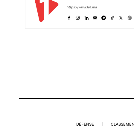
S'ABONNER MA
https://www.le1.ma
Related
Vidéo – Premier déplacement à l
du nouvel Inspecteur Général de
Armées Royales Belkhir El Farou
30 September 2021
In "Défense"
DÉFENSE
CLASSEME