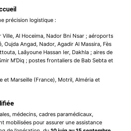
ccueil
 précision logistique :
ma
Ville, Al Hoceima, Nador Bni Nsar ; aéroports
ence de
 Oujda Angad, Nador, Agadir Al Massira, Fès
ation
touta, Laâyoune Hassan Ier, Dakhla ; aires de
Insight Publicatio
mir M’Diq ; postes frontaliers de Bab Sebta et
À propos
e et Marseille (France), Motril, Alméria et
Nous contacter
Formules d’abonnement
Mon compte
ifiée
iales, médecins, cadres paramédicaux,
ont mobilisées pour assurer une assistance
INTENANT
ong de l’opération, du
10 juin au 15 septembre