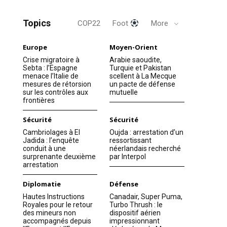
Topics
COP22
Foot
More
Europe
Moyen-Orient
Crise migratoire à
Arabie saoudite,
Sebta : l’Espagne
Turquie et Pakistan
menace l’Italie de
scellent à La Mecque
mesures de rétorsion
un pacte de défense
sur les contrôles aux
mutuelle
frontières
Sécurité
Sécurité
Cambriolages à El
Oujda : arrestation d’un
Jadida : l’enquête
ressortissant
conduit à une
néerlandais recherché
surprenante deuxième
par Interpol
arrestation
Diplomatie
Défense
Hautes Instructions
Canadair, Super Puma,
Royales pour le retour
Turbo Thrush : le
des mineurs non
dispositif aérien
accompagnés depuis
impressionnant