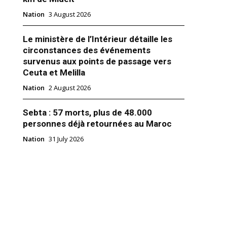
Nation
3 August 2026
Le ministère de l’Intérieur détaille les
circonstances des événements
survenus aux points de passage vers
arhaba 2021 : le Roi s’insurge
Ceuta et Melilla
spéculateurs du tourisme
ombreuses plaintes de
Nation
2 August 2026
sidents à l'étranger au sujet
trêmement prohibitifs affichés
Sebta : 57 morts, plus de 48.000
érents opérateurs de transport,
personnes déjà retournées au Maroc
mmed VI a donné ses
s aux autorités compétentes et à
21
Nation
31 July 2026
des intervenants dans le
transport, afin d’œuvrer à la
 de leur…