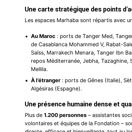
Une carte stratégique des points d’a
Les espaces Marhaba sont répartis avec une
le1.
Au Maroc
: ports de Tanger Med, Tanger 
l'intellig
de Casablanca Mohammed V, Rabat-Salé,
l'inform
Saïss, Marrakech Menara, Tanger Ibn Bat
repos Méditerranée, Jebha, Tazaghine, S
Mellila.
À l’étranger
: ports de Gênes (Italie), Sèt
Algésiras (Espagne).
Une présence humaine dense et qual
Plus de
1.200 personnes
– assistantes soc
volontaires et équipes de la Fondation – s
S'ABONNER MA
directe, efficace et bienveillante, tout au l