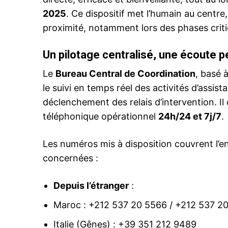
2025
. Ce dispositif met l’humain au centre
proximité, notamment lors des phases critiq
Related
Un pilotage centralisé, une écoute 
Le
Bureau Central de Coordination
, basé 
le suivi en temps réel des activités d’assist
déclenchement des relais d’intervention. Il
téléphonique opérationnel
24h/24 et 7j/7
.
Les numéros mis à disposition couvrent l
Port Tanger Med : Coup d’envoi 
l’opération «Marhaba 2025»
concernées :
11 June 2025
In "Nation"
Depuis l’étranger
:
Maroc : +212 537 20 5566 / +212 537 2
Italie (Gênes) : +39 351 212 9489