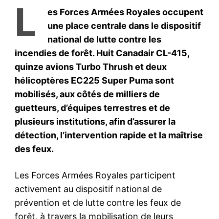
Mon compte
Related
Maroc – Russie : Bourita s’est
Déclaration de Sergueï
entretenu au téléphone avec
Lavrov lors de ses entretiens
Lavrov
avec Nasser Bourita à
9 September 2025
Moscou
In "Diplomatie"
16 October 2025
In "Diplomatie"