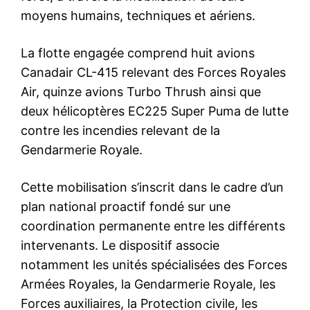
À Laâyoune, le Maroc et le
Bahreïn réaffirment leur
volonté de renforcer leur
coopération bilatérale
18 February 2026
In "Sahara Marocain"