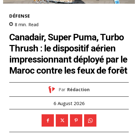
S'ABONNER MAINTENANT
Insight Publications
À propos
Nous contacter
Formules d’abonnement