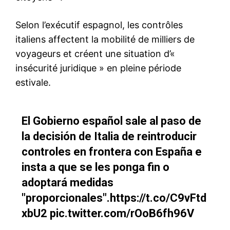
Mon compte
Related
Maroc – France : Hammouchi,
Christophe Lecourtier, le
la rigueur tranquille qui force
diplomate économique salué
la pleine coopération
par Les Échos, quitte Rabat
24 June 2025
sous les honneurs avant de
In "Sécurité"
prendre la tête de l’AFD
11 May 2026
In "Sahara Marocain"
#Le1facts : Il y a 61 ans,
Mohammed V crée le
ministère marocain des
Affaires étrangères