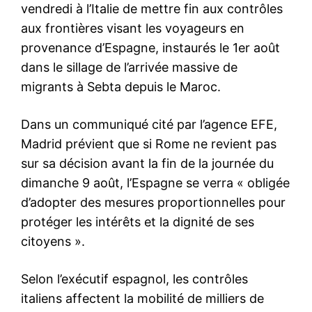
Formules d’abonnement
Mon compte
Related
Mayssa Salama Ennaji rejoint
Mayssa Salama Ennaji
officiellement le PPS de Nabil
annonce sa candidature aux
Benabdallah
législatives 2026
1 October 2025
14 September 2025
In "Politique"
In "Politique"
Contre-espionnage : « Chaco
», la traîtresse marocaine du
Mossad démasquée
Dans un climat déjà marqué
par des tensions