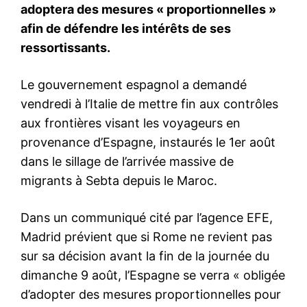
Mon compte
Related
Accra : Fouzi Lekjaa élu
Game changer : Fouzi Lekjaa
premier Vice-Président de la
rejoint le PAM et se présente
CAF
aux législatives à Berkane
26 April 2025
21 July 2026
In "Afrique"
In "Politique"