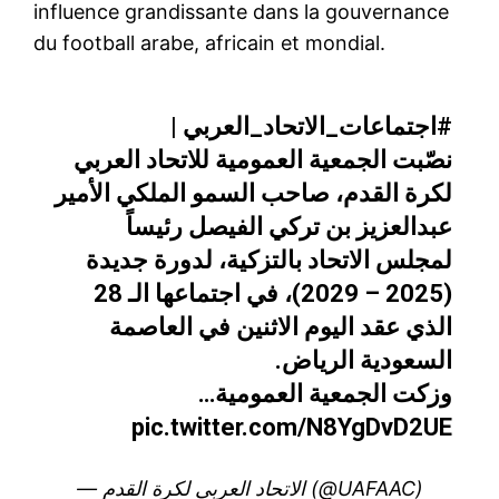
influence grandissante dans la gouvernance
du football arabe, africain et mondial.
|
#اجتماعات_الاتحاد_العربي
نصّبت الجمعية العمومية للاتحاد العربي
لكرة القدم، صاحب السمو الملكي الأمير
عبدالعزيز بن تركي الفيصل رئيساً
لمجلس الاتحاد بالتزكية، لدورة جديدة
(2025 – 2029)، في اجتماعها الـ 28
الذي عقد اليوم الاثنين في العاصمة
السعودية الرياض.
وزكت الجمعية العمومية…
pic.twitter.com/N8YgDvD2UE
— الاتحاد العربي لكرة القدم (@UAFAAC)