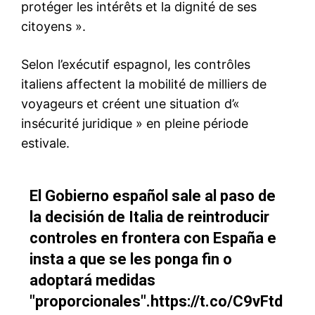
La FRMF officialise son
soutien à Gianni Infantino
pour un nouveau mandat à la
tête de la FIFA (2027-2031)
1 May 2026
In "Nation"