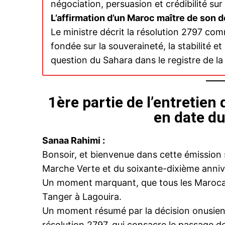
négociation, persuasion et crédibilité sur
L’affirmation d’un Maroc maître de son d
Le ministre décrit la résolution 2797 co
Related
fondée sur la souveraineté, la stabilité e
question du Sahara dans le registre de la l
1ère partie de l’entretien
en date d
Volet II : De la constance stratég
Sanaa Rahimi :
reconnaissance internationale (
Bonsoir, et bienvenue dans cette émission s
2 November 2025
In "Sahara Marocain"
Marche Verte et du soixante-dixième anniv
Un moment marquant, que tous les Marocain
Tanger à Lagouira.
Un moment résumé par la décision onusienne
résolution 2797, qui consacre le passage de