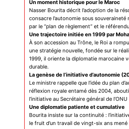
Un moment historique pour le Maroc
Nasser Bourita décrit l’adoption de la r
consacre l’autonomie sous souveraineté 
par le “plan de règlement” et le référen
le1.
Une trajectoire initiée en 1999 par Mo
l'intellig
l'inform
À son accession au Trône, le Roi a romp
une stratégie nouvelle, fondée sur le réali
1999, il oriente la diplomatie marocaine v
durable.
La genèse de l’initiative d’autonomie 
Le ministre rappelle que l’idée du plan d
réflexion royale entamé dès 2004, aboutis
l’initiative au Secrétaire général de l’ONU
Une diplomatie patiente et cumulative
Bourita insiste sur la continuité : l’initia
S'ABONNER MA
le fruit d’un travail de vingt-six ans m