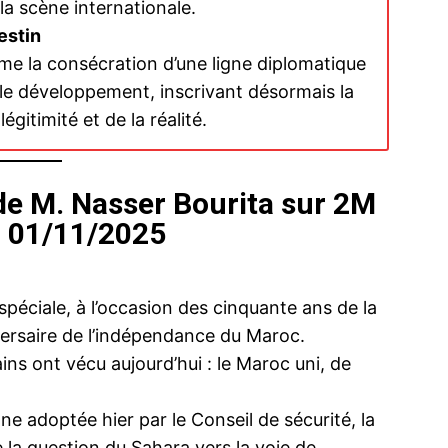
 la scène internationale.
estin
mme la consécration d’une ligne diplomatique
t le développement, inscrivant désormais la
égitimité et de la réalité.
 de M. Nasser Bourita sur 2M
u 01/11/2025
ique à la
La Belgique réaffirme son soutien à
Nasser Bour
2007-2020)
l’autonomie sous souveraineté marocaine
gambien, po
péciale, à l’occasion des cinquante ans de la
et annonce des actions diplomatiques et
Président d
économiques concrètes
4 June 202
ersaire de l’indépendance du Maroc.
3 March 2026
In "Diplomat
s ont vécu aujourd’hui : le Maroc uni, de
In "Sahara Marocain"
 adoptée hier par le Conseil de sécurité, la
 la question du Sahara vers la voie de