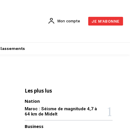
Mon compte
JE M'ABONNE
Classements
Les plus lus
Nation
Maroc : Séisme de magnitude 4,7 à
64 km de Midelt
Business