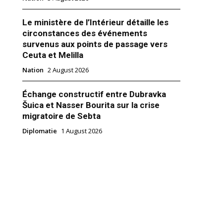
Le ministère de l’Intérieur détaille les
circonstances des événements
survenus aux points de passage vers
Ceuta et Melilla
Nation
2 August 2026
Échange constructif entre Dubravka
Šuica et Nasser Bourita sur la crise
migratoire de Sebta
Diplomatie
1 August 2026
ita reçoit son homologue
rteur d’un message écrit du
e la Gambie à SM le Roi
5
ie"