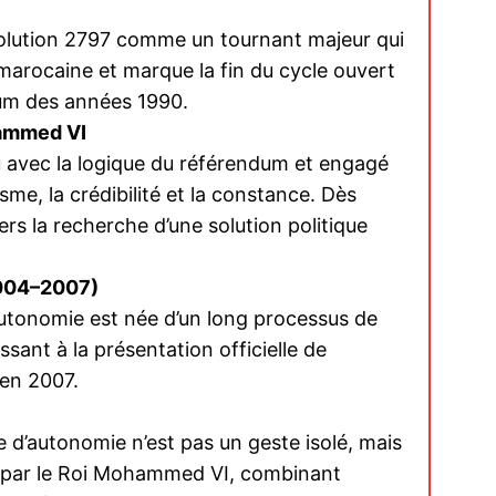
ésolution 2797 comme un tournant majeur qui
marocaine et marque la fin du cycle ouvert
dum des années 1990.
ma
hammed VI
ence de
ation
u avec la logique du référendum et engagé
sme, la crédibilité et la constance. Dès
Insight Publicatio
ers la recherche d’une solution politique
À propos
(2004–2007)
Nous contacter
’autonomie est née d’un long processus de
Formules d’abonnement
sant à la présentation officielle de
Mon compte
 en 2007.
tive d’autonomie n’est pas un geste isolé, mais
INTENANT
ené par le Roi Mohammed VI, combinant