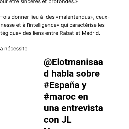
pour être sincères et profondes.»
arfois donner lieu à des «malentendus», ceux-
esse et à l’intelligence» qui caractérise les
atégique» des liens entre Rabat et Madrid.
a nécessite
@Elotmanisaa
d
habla sobre
#España
y
#maroc
en
una entrevista
con JL