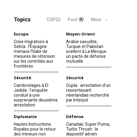
Topics
COP22
Foot
More
Europe
Moyen-Orient
Crise migratoire à
Arabie saoudite,
Sebta : l’Espagne
Turquie et Pakistan
menace l’Italie de
scellent à La Mecque
mesures de rétorsion
un pacte de défense
sur les contrôles aux
mutuelle
frontières
Sécurité
Sécurité
Cambriolages à El
Oujda : arrestation d’un
Jadida : l’enquête
ressortissant
conduit à une
néerlandais recherché
surprenante deuxième
par Interpol
arrestation
Diplomatie
Défense
Hautes Instructions
Canadair, Super Puma,
Royales pour le retour
Turbo Thrush : le
des mineurs non
dispositif aérien