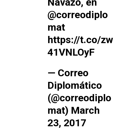
Navazo, en
@correodiplo
mat
https://t.co/zw
41VNLOyF
— Correo
Diplomático
(@correodiplo
mat)
March
23, 2017