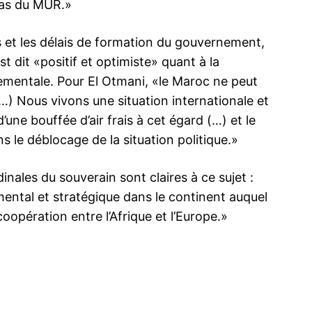
pas du MUR.»
INTENANT
ys et les délais de formation du gouvernement,
st dit «positif et optimiste» quant à la
ementale. Pour El Otmani, «le Maroc ne peut
…) Nous vivons une situation internationale et
 Otmani,
La Couv’ qui a fait trembler Saad Dine El
Officiel : 
d’une bouffée d’air frais à cet égard (…) et le
Otmani
lieu après le
 le déblocage de la situation politique.»
près sa
C’est le feu à la chefferie du gouvernement
Les marocai
et à la maison du PJD depuis la publication
ce jeudi dev
i s’offre
du dernier numéro de L’Observateur du
mal en pati
rdinales du souverain sont claires à ce sujet :
e sur sa
Maroc & d’Afrique. La couverture de
semaines. L
ouverture :
l’hebdomadaire est sans équivoque. Une
annoncé ce 
mental et stratégique dans le continent auquel
nsus, El
photo du Chef de Gouvernement habillant
23 May 2020
chambres du
18 May 202
coopération entre l’Afrique et l’Europe.»
erait-il sa
toute la page, la bavette qui pend,
In "Nation"
de l’état d’
In "Nation"
et…
accrochée à son…
sanitaires 