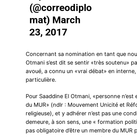
(@correodiplo
mat)
March
23, 2017
le1.
l'intellig
Concernant sa nomination en tant que no
l'inform
Otmani s’est dit se sentir «très soutenu» par
avoué, a connu un «vrai débat» en interne
particulière.
Pour Saaddine El Otmani, «personne n’est 
du MUR» (ndlr : Mouvement Unicité et Réfor
religieuse), et y adhérer n’est pas une cond
demeure, à son sens, une « formation politi
pas obligatoire d’être un membre du MUR pou