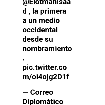
@Elotmanisaa
d
, la primera
a un medio
occidental
desde su
nombramiento
.
pic.twitter.co
m/oi4ojg2D1f
— Correo
Diplomático