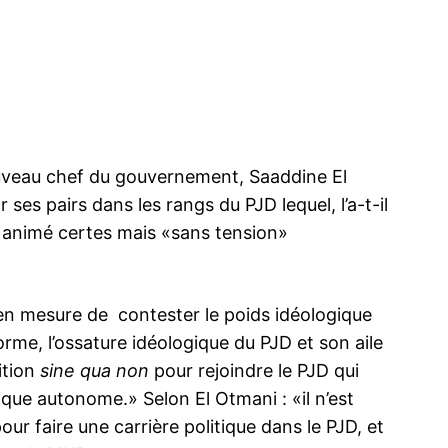
ma
ence de
uveau chef du gouvernement, Saaddine El
ation
 ses pairs dans les rangs du PJD lequel, l’a-t-il
Insight Publicatio
, animé certes mais «sans tension»
À propos
en mesure de contester le poids idéologique
Nous contacter
me, l’ossature idéologique du PJD et son aile
Formules d’abonnement
ition
sine qua non
pour rejoindre le PJD qui
Mon compte
que autonome.» Selon El Otmani : «il n’est
r faire une carrière politique dans le PJD, et