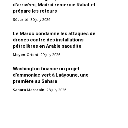
d’arrivées, Madrid remercie Rabat et
prépare les retours
Sécurité
30 July 2026
Le Maroc condamne les attaques de
drones contre des installations
pétrolières en Arabie saoudite
Le déconfinement au Maroc aura
 10 juin
Moyen-Orient
29 July 2026
ns qui espéraient déconfiner
ront continuer à prendre leur
Washington finance un projet
ence pour au moins trois autres
e chef du gouvernement a
d’ammoniac vert à Laâyoune, une
lundi devant les deux
première au Sahara
 parlement, le prolongement
0
Sahara Marocain
28 July 2026
urgence et le confinement
au 10 juin, sans donner aucune…