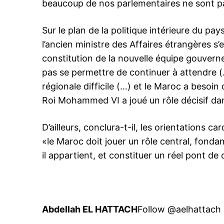
beaucoup de nos parlementaires ne sont 
S'ABONNER MA
Sur le plan de la politique intérieure du pa
l’ancien ministre des Affaires étrangères s’e
constitution de la nouvelle équipe gouvern
Related
pas se permettre de continuer à attendre (
Cover Facebook de Saaddine El
régionale difficile (…) et le Maroc a besoin 
un signal d’ouverture ?
Roi Mohammed VI a joué un rôle décisif dans
RealPolitik – Quelques minutes a
nomination en tant que Chef de
gouvernement, Saaddine El Otman
D’ailleurs, conclura-t-il, les orientations ca
une nouvelle photo de couvertur
page Facebook, un signal fort d’
«le Maroc doit jouer un rôle central, fonda
pragmatique et homme de conse
17 March 2017
il appartient, et constituer un réel pont de 
Otmani, à travers ce signal, orient
In "Nation"
politique vers plus de flexibilité 
Abdellah EL HATTACH
Follow @aelhattach