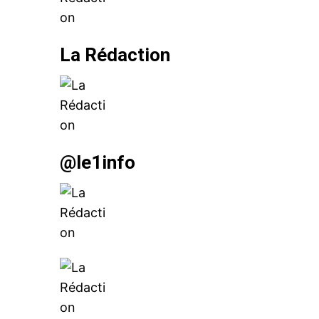
La Rédaction
@le1info