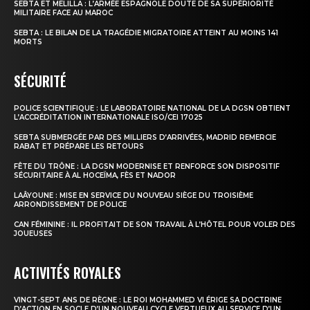
SEBTA ET MELILLA : L’ARMÉE ESPAGNOLE DOUTE DE SA SUPÉRIORITÉ
MILITAIRE FACE AU MAROC
SEBTA : LE BILAN DE LA TRAGÉDIE MIGRATOIRE ATTEINT AU MOINS 141
MORTS
SÉCURITÉ
POLICE SCIENTIFIQUE : LE LABORATOIRE NATIONAL DE LA DGSN OBTIENT
L’ACCRÉDITATION INTERNATIONALE ISO/CEI 17025
SEBTA SUBMERGÉE PAR DES MILLIERS D’ARRIVÉES, MADRID REMERCIE
RABAT ET PRÉPARE LES RETOURS
FÊTE DU TRÔNE : LA DGSN MODERNISE ET RENFORCE SON DISPOSITIF
SÉCURITAIRE À AL HOCEÏMA, FÈS ET NADOR
LAÂYOUNE : MISE EN SERVICE DU NOUVEAU SIÈGE DU TROISIÈME
ARRONDISSEMENT DE POLICE
CAN FÉMININE : IL PROFITAIT DE SON TRAVAIL À L’HÔTEL POUR VOLER DES
JOUEUSES
ACTIVITÉS ROYALES
VINGT-SEPT ANS DE RÈGNE : LE ROI MOHAMMED VI ÉRIGE SA DOCTRINE
D’ACTION EN SOCLE D’UN NOUVEAU CYCLE VERTUEUX AU SERVICE D’UN