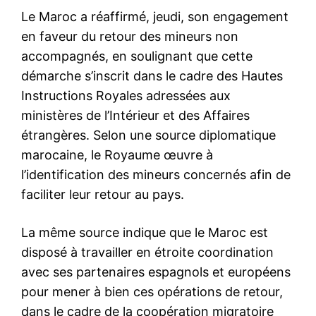
Related
Le ministère de l’Intérieur
Reportage à Dar bouazza : la
concrétise la vision royale
démolition des projets
d’une mobilité urbaine
illégaux, un pas vers la
moderne et inclusif
reconquête de l’espace
24 October 2025
public
In "Nation"
8 July 2025
In "Nation"
Maire d’Osaka : «C’est aux
hommes de faire les courses
pendant la pandémie car les
femmes y consacreraient
trop de temps»