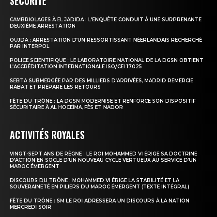
SÉCURITÉ
CAMBRIOLAGES À EL JADIDA : L’ENQUÊTE CONDUIT À UNE SURPRENANTE
le1.ma
DEUXIÈME ARRESTATION
l'intelligence de
OUJDA : ARRESTATION D’UN RESSORTISSANT NÉERLANDAIS RECHERCHÉ
PAR INTERPOL
l'information
POLICE SCIENTIFIQUE : LE LABORATOIRE NATIONAL DE LA DGSN OBTIENT
L’ACCRÉDITATION INTERNATIONALE ISO/CEI 17025
SEBTA SUBMERGÉE PAR DES MILLIERS D’ARRIVÉES, MADRID REMERCIE
RABAT ET PRÉPARE LES RETOURS
FÊTE DU TRÔNE : LA DGSN MODERNISE ET RENFORCE SON DISPOSITIF
SÉCURITAIRE À AL HOCEÏMA, FÈS ET NADOR
ACTIVITÉS ROYALES
VINGT-SEPT ANS DE RÈGNE : LE ROI MOHAMMED VI ÉRIGE SA DOCTRINE
D’ACTION EN SOCLE D’UN NOUVEAU CYCLE VERTUEUX AU SERVICE D’UN
MAROC ÉMERGENT
DISCOURS DU TRÔNE : MOHAMMED VI ÉRIGE LA STABILITÉ ET LA
S'ABONNER MAINTENANT
SOUVERAINETÉ EN PILIERS DU MAROC ÉMERGENT (TEXTE INTÉGRAL)
FÊTE DU TRÔNE : SM LE ROI ADRESSERA UN DISCOURS À LA NATION
MERCREDI SOIR