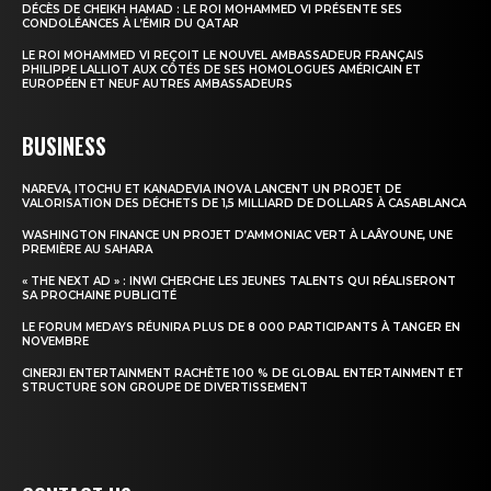
DÉCÈS DE CHEIKH HAMAD : LE ROI MOHAMMED VI PRÉSENTE SES
CONDOLÉANCES À L’ÉMIR DU QATAR
Insight Publications
LE ROI MOHAMMED VI REÇOIT LE NOUVEL AMBASSADEUR FRANÇAIS
PHILIPPE LALLIOT AUX CÔTÉS DE SES HOMOLOGUES AMÉRICAIN ET
À propos
EUROPÉEN ET NEUF AUTRES AMBASSADEURS
Nous contacter
BUSINESS
Formules d’abonnement
Mon compte
NAREVA, ITOCHU ET KANADEVIA INOVA LANCENT UN PROJET DE
VALORISATION DES DÉCHETS DE 1,5 MILLIARD DE DOLLARS À CASABLANCA
WASHINGTON FINANCE UN PROJET D’AMMONIAC VERT À LAÂYOUNE, UNE
PREMIÈRE AU SAHARA
« THE NEXT AD » : INWI CHERCHE LES JEUNES TALENTS QUI RÉALISERONT
SA PROCHAINE PUBLICITÉ
LE FORUM MEDAYS RÉUNIRA PLUS DE 8 000 PARTICIPANTS À TANGER EN
NOVEMBRE
CINERJI ENTERTAINMENT RACHÈTE 100 % DE GLOBAL ENTERTAINMENT ET
STRUCTURE SON GROUPE DE DIVERTISSEMENT