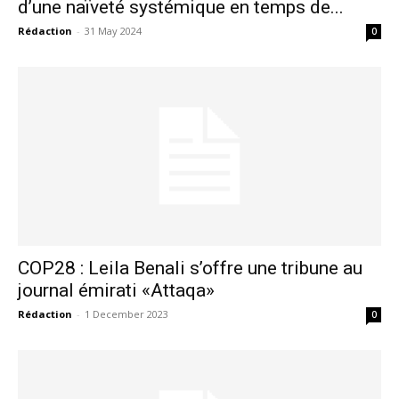
d’une naïveté systémique en temps de...
Rédaction
-
31 May 2024
0
S'ABONNER MAINTENANT
Insight Publications
À propos
Nous contacter
Formules d’abonnement
COP28 : Leila Benali s’offre une tribune au
Mon compte
journal émirati «Attaqa»
Rédaction
-
1 December 2023
0