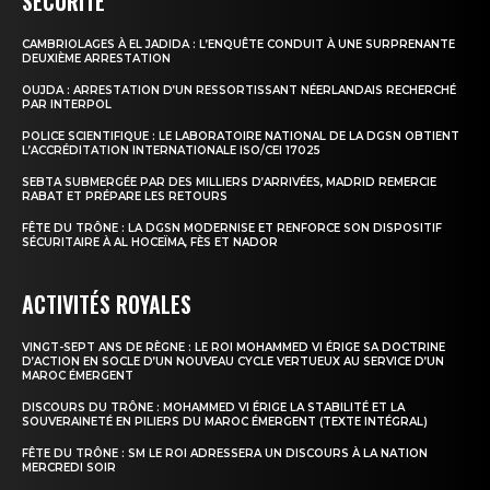
SÉCURITÉ
CAMBRIOLAGES À EL JADIDA : L’ENQUÊTE CONDUIT À UNE SURPRENANTE
le1.ma
DEUXIÈME ARRESTATION
l'intelligence de
OUJDA : ARRESTATION D’UN RESSORTISSANT NÉERLANDAIS RECHERCHÉ
PAR INTERPOL
l'information
POLICE SCIENTIFIQUE : LE LABORATOIRE NATIONAL DE LA DGSN OBTIENT
L’ACCRÉDITATION INTERNATIONALE ISO/CEI 17025
SEBTA SUBMERGÉE PAR DES MILLIERS D’ARRIVÉES, MADRID REMERCIE
RABAT ET PRÉPARE LES RETOURS
FÊTE DU TRÔNE : LA DGSN MODERNISE ET RENFORCE SON DISPOSITIF
SÉCURITAIRE À AL HOCEÏMA, FÈS ET NADOR
ACTIVITÉS ROYALES
VINGT-SEPT ANS DE RÈGNE : LE ROI MOHAMMED VI ÉRIGE SA DOCTRINE
D’ACTION EN SOCLE D’UN NOUVEAU CYCLE VERTUEUX AU SERVICE D’UN
MAROC ÉMERGENT
DISCOURS DU TRÔNE : MOHAMMED VI ÉRIGE LA STABILITÉ ET LA
S'ABONNER MAINTENANT
SOUVERAINETÉ EN PILIERS DU MAROC ÉMERGENT (TEXTE INTÉGRAL)
FÊTE DU TRÔNE : SM LE ROI ADRESSERA UN DISCOURS À LA NATION
MERCREDI SOIR