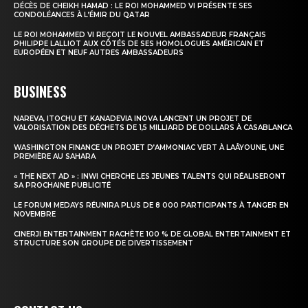
DÉCÈS DE CHEIKH HAMAD : LE ROI MOHAMMED VI PRÉSENTE SES
CONDOLÉANCES À L’ÉMIR DU QATAR
Insight Publications
LE ROI MOHAMMED VI REÇOIT LE NOUVEL AMBASSADEUR FRANÇAIS
PHILIPPE LALLIOT AUX CÔTÉS DE SES HOMOLOGUES AMÉRICAIN ET
À propos
EUROPÉEN ET NEUF AUTRES AMBASSADEURS
Nous contacter
BUSINESS
Formules d’abonnement
Mon compte
NAREVA, ITOCHU ET KANADEVIA INOVA LANCENT UN PROJET DE
VALORISATION DES DÉCHETS DE 1,5 MILLIARD DE DOLLARS À CASABLANCA
WASHINGTON FINANCE UN PROJET D’AMMONIAC VERT À LAÂYOUNE, UNE
PREMIÈRE AU SAHARA
« THE NEXT AD » : INWI CHERCHE LES JEUNES TALENTS QUI RÉALISERONT
SA PROCHAINE PUBLICITÉ
LE FORUM MEDAYS RÉUNIRA PLUS DE 8 000 PARTICIPANTS À TANGER EN
NOVEMBRE
CINERJI ENTERTAINMENT RACHÈTE 100 % DE GLOBAL ENTERTAINMENT ET
STRUCTURE SON GROUPE DE DIVERTISSEMENT