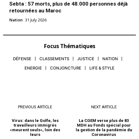
Sebta : 57 morts, plus de 48.000 personnes déjà
Diplomatie sécuritaire :
Abdellatif Hammouchi reçoit
retournées au Maroc
trois ambassadeurs
Nation
31 July 2026
étrangers
21 January 2026
In "Sécurité"
Focus Thématiques
DÉFENSE
CLASSEMENTS
JUSTICE
NATION
ENERGIE
CONJONCTURE
LIFE & STYLE
PREVIOUS ARTICLE
NEXT ARTICLE
Virus: dans le Golfe, les
La CGEM verse plus de 83
travailleurs immigrés
MDH au Fonds spécial pour
«meurent seuls», loin des
la gestion de la pandémie du
leurs
Coronavirus