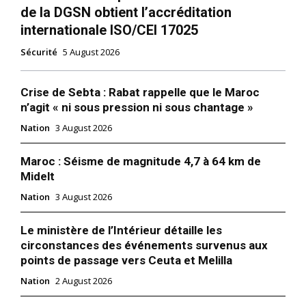
de la DGSN obtient l’accréditation
Mon compte
internationale ISO/CEI 17025
Sécurité
5 August 2026
Related
Crise de Sebta : Rabat rappelle que le Maroc
David T. Fischer,
n’agit « ni sous pression ni sous chantage »
ambassadeur américain au
Maroc reçu par Abdellatif
Nation
3 August 2026
Hammouchi au siège de la
DGST
Maroc : Séisme de magnitude 4,7 à 64 km de
25 September 2020
Abdellatif Hammouchi aux
In "USA"
Midelt
Émirats arabes unis pour une
visite de travail
Nation
3 August 2026
25 September 2025
In "Sécurité"
Le ministère de l’Intérieur détaille les
circonstances des événements survenus aux
points de passage vers Ceuta et Melilla
Nation
2 August 2026