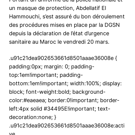
un masque de protection, Abdellatif El
Hammouchi, s’est assuré du bon déroulement
des procédures mises en place par la DGSN
depuis la déclaration de l’état d’urgence
sanitaire au Maroc le vendredi 20 mars.
.u91c21dea902653661d8501aaae36008e {
padding:0px; margin: 0; padding-
top:1em!important; padding-
bottom:1em!important; width:100%; display:
block; font-weight:bold; background-
color:#eaeaea; border:0!important; border-
left:4px solid #34495E!important; text-
decoration:none; }
.u91c21dea902653661d8501aaae36008e:acti
ve,