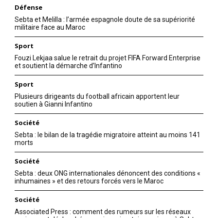
Défense
Sebta et Melilla : l’armée espagnole doute de sa supériorité
militaire face au Maroc
Sport
Fouzi Lekjaa salue le retrait du projet FIFA Forward Enterprise
et soutient la démarche d’Infantino
Sport
Plusieurs dirigeants du football africain apportent leur
soutien à Gianni Infantino
Société
Sebta : le bilan de la tragédie migratoire atteint au moins 141
morts
Société
le1.ma
Sebta : deux ONG internationales dénoncent des conditions «
inhumaines » et des retours forcés vers le Maroc
l'intelligence de
l'information
Société
Associated Press : comment des rumeurs sur les réseaux