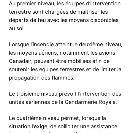
Mon compte
Related
La FRMF officialise son
Le Maroc, première nation
soutien à Gianni Infantino
africaine qualifiée pour la
pour un nouveau mandat à la
Coupe du monde 2026
tête de la FIFA (2027-2031)
5 September 2025
1 May 2026
In "Nation"
In "Nation"
La «mafia» de la RAM
n’épargne personne même le
président de la compagnie
Abdelhamid Addou
Avoir un billet pour Doha pour