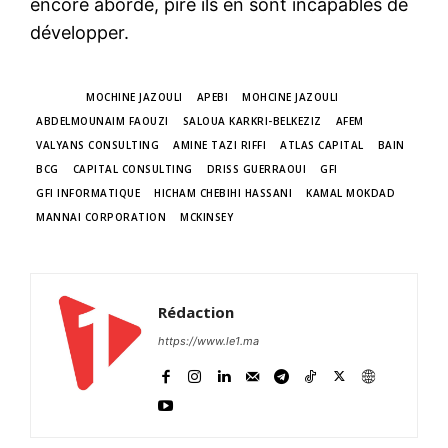
encore abordé, pire ils en sont incapables de
développer.
TAGS
MOCHINE JAZOULI
APEBI
MOHCINE JAZOULI
ABDELMOUNAIM FAOUZI
SALOUA KARKRI-BELKEZIZ
AFEM
VALYANS CONSULTING
AMINE TAZI RIFFI
ATLAS CAPITAL
BAIN
BCG
CAPITAL CONSULTING
DRISS GUERRAOUI
GFI
GFI INFORMATIQUE
HICHAM CHEBIHI HASSANI
KAMAL MOKDAD
MANNAI CORPORATION
MCKINSEY
Rédaction
https://www.le1.ma