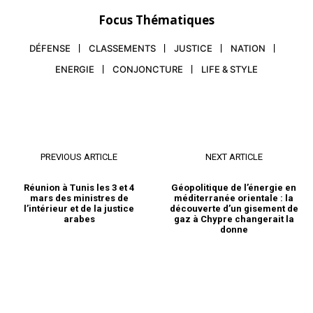
surmonter la pénurie des
opération au profit de son
professionnels de…
profils IT
Focus Thématiques
groupe qui met la main
14 March 2019
ainsi…
In "Nation"
DÉFENSE
CLASSEMENTS
JUSTICE
NATION
ENERGIE
CONJONCTURE
LIFE & STYLE
PREVIOUS ARTICLE
NEXT ARTICLE
Réunion à Tunis les 3 et 4
Géopolitique de l’énergie en
mars des ministres de
méditerranée orientale : la
l’intérieur et de la justice
découverte d’un gisement de
arabes
gaz à Chypre changerait la
donne