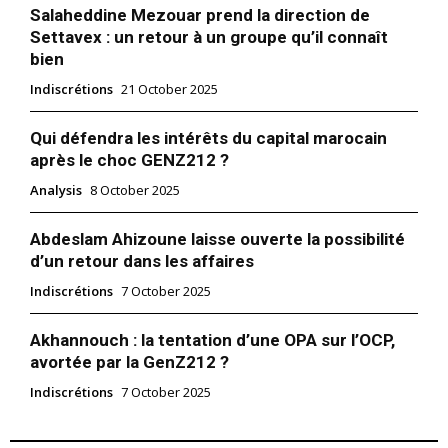
Nous contacter
Salaheddine Mezouar prend la direction de
Formules d’abonnement
Settavex : un retour à un groupe qu’il connaît
bien
Mon compte
Indiscrétions
21 October 2025
Qui défendra les intérêts du capital marocain
Related
après le choc GENZ212 ?
C’est officiel : Capital
Moulay Hafid Elalamy trace la
Analysis
8 October 2025
Consulting est tombé dans
feuille de route du digital
l’escarcelle de Saloua Karkri
Quelques semaines après
Abdeslam Ahizoune laisse ouverte la possibilité
Belkeziz
l’installation de la nouvelle
d’un retour dans les affaires
La Présidente de GFI Maroc
Agence du développement
vient de confirmer sur son
digital, acteur nodal de la
Indiscrétions
7 October 2025
compte Linkedin la signature
promotion du Maroc en tant
finale du deal d’acquisition
qu’acteur de référence dans
18 January 2018
Akhannouch : la tentation d’une OPA sur l’OCP,
d’un des plus grands
le secteur IT à l’échelle
In "Nation"
cabinets de conseil en
16 April 2019
régionale, continentale et
avortée par la GenZ212 ?
stratégie du Maroc, Capital
In "Indiscrétions"
dans le monde Arabe, le
Indiscrétions
7 October 2025
Consulting. Saloua Karkri-
ministre Moulay Hafid
Le «CQP» l’initiative
Belkeziz vient ainsi de
Elalamy se produira mardi
ingénieuse de l’APEBI pour
réaliser une importante
prochain en guest-star des