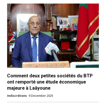
l'information
S'ABONNER MAINTENANT
Comment deux petites sociétés du BTP
ont remporté une étude économique
majeure à Laâyoune
Insight Publications
Indiscrétions
9 December 2025
À propos