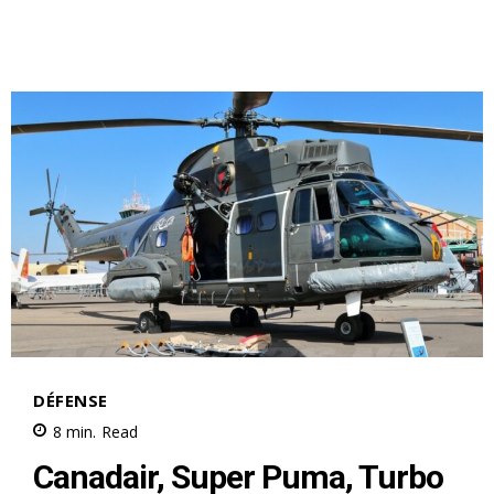
Mon compte
Related
Rivalité du Golfe : les Émirats
À Washington, l’ambassadrice
arabes unis accusés d’avoir
saoudienne regrette l’échec
instrumentalisé la question de
de la normalisation avec
l’antisémitisme contre l’Arabie
Israël
saoudite
25 February 2026
27 February 2026
In "Moyen-Orient"
In "Moyen-Orient"