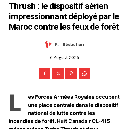
«GREAT Trust» : le plan
secret de Trump, Kushner et
Blair pour Gaza
1 September 2025
In "Moyen-Orient"