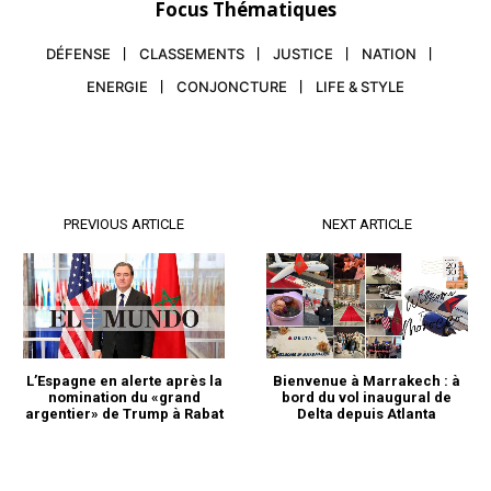
Focus Thématiques
DÉFENSE
CLASSEMENTS
JUSTICE
NATION
ENERGIE
CONJONCTURE
LIFE & STYLE
PREVIOUS ARTICLE
NEXT ARTICLE
S'ABONNER MAINTENANT
Insight Publications
L’Espagne en alerte après la
Bienvenue à Marrakech : à
nomination du «grand
bord du vol inaugural de
À propos
argentier» de Trump à Rabat
Delta depuis Atlanta
Nous contacter
Formules d’abonnement