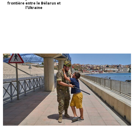
frontière entre le Bélarus et
Covid-19: les Etats-Unis
l’Ukraine
vaccinent, la France teste
massivement
14 December 2020
In "USA"