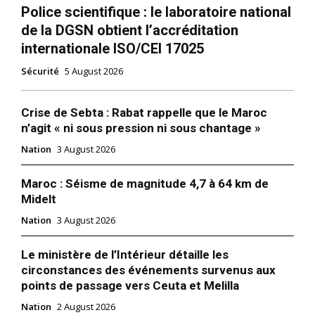
Police scientifique : le laboratoire national
de la DGSN obtient l’accréditation
internationale ISO/CEI 17025
Sécurité
5 August 2026
Crise de Sebta : Rabat rappelle que le Maroc
n’agit « ni sous pression ni sous chantage »
Nation
3 August 2026
S'ABONNER MAINTENANT
Maroc : Séisme de magnitude 4,7 à 64 km de
Midelt
Nation
3 August 2026
Insight Publications
Le ministère de l’Intérieur détaille les
circonstances des événements survenus aux
À propos
points de passage vers Ceuta et Melilla
Nous contacter
Nation
2 August 2026