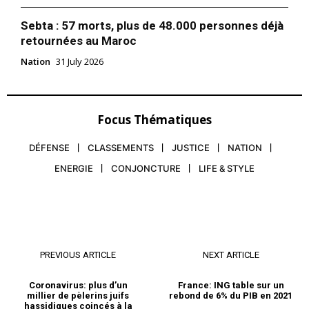
Formules d’abonnement
Sebta : 57 morts, plus de 48.000 personnes déjà
Mon compte
retournées au Maroc
Nation
31 July 2026
Related
Coronavirus: le point sur la
Focus Thématiques
pandémie
Nouveaux bilans, nouvelles
DÉFENSE
CLASSEMENTS
JUSTICE
NATION
mesures et faits marquants:
un point sur les dernières
ENERGIE
CONJONCTURE
LIFE & STYLE
évolutions de la pandémie de
Coronavirus : plus de cinq
Covid-19 dans le monde. AFP
millions de cas en Europe
Tour de vis à Madrid Près
21 September 2020
23 September 2020
d’un million d’habitants de la
In "Nation"
In "Europe"
région de Madrid,
principalement dans le sud
défavorisé de la capitale,
PREVIOUS ARTICLE
NEXT ARTICLE
sont soumis à partir de ce…
Coronavirus: plus d’un
France: ING table sur un
millier de pèlerins juifs
rebond de 6% du PIB en 2021
hassidiques coincés à la