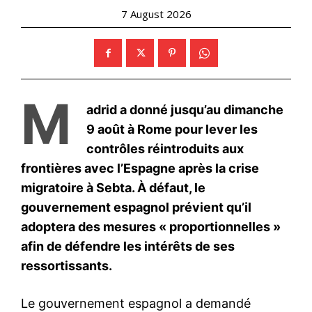
Mon compte
Related
SAR le Prince Moulay Rachid
Mohammed VI préside la
préside à Tétouan un
prière de l’Aïd à Tétouan et
déjeuner offert par le Chef du
perpétue le rite sacrificiel au
gouvernement à l’occasion
nom du peuple
de la Fête du Trône
7 June 2025
30 July 2025
In "Famille Royale"
In "Famille Royale"