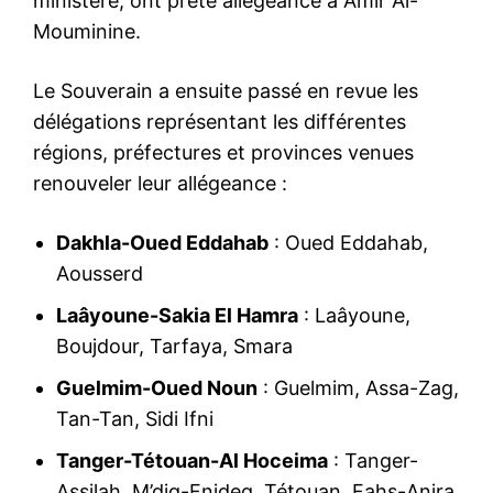
ministère, ont prêté allégeance à Amir Al-
Mouminine.
Le Souverain a ensuite passé en revue les
délégations représentant les différentes
régions, préfectures et provinces venues
renouveler leur allégeance :
Dakhla-Oued Eddahab
: Oued Eddahab,
Aousserd
Laâyoune-Sakia El Hamra
: Laâyoune,
Boujdour, Tarfaya, Smara
Guelmim-Oued Noun
: Guelmim, Assa-Zag,
Tan-Tan, Sidi Ifni
Tanger-Tétouan-Al Hoceima
: Tanger-
Assilah, M’diq-Fnideq, Tétouan, Fahs-Anjra,