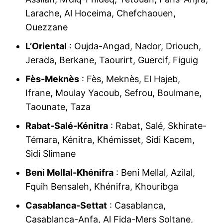
Larache, Al Hoceima, Chefchaouen,
Ouezzane
L’Oriental
: Oujda-Angad, Nador, Driouch,
Jerada, Berkane, Taourirt, Guercif, Figuig
Fès-Meknès
: Fès, Meknès, El Hajeb,
Ifrane, Moulay Yacoub, Sefrou, Boulmane,
Taounate, Taza
Rabat-Salé-Kénitra
: Rabat, Salé, Skhirate-
Témara, Kénitra, Khémisset, Sidi Kacem,
Sidi Slimane
Beni Mellal-Khénifra
: Beni Mellal, Azilal,
Fquih Bensaleh, Khénifra, Khouribga
Casablanca-Settat
: Casablanca,
Casablanca-Anfa, Al Fida-Mers Soltane,