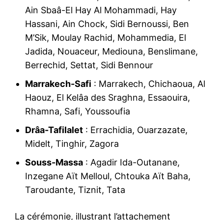
Ain Sbaâ-El Hay Al Mohammadi, Hay
Hassani, Ain Chock, Sidi Bernoussi, Ben
M’Sik, Moulay Rachid, Mohammedia, El
Jadida, Nouaceur, Mediouna, Benslimane,
Berrechid, Settat, Sidi Bennour
Marrakech-Safi
: Marrakech, Chichaoua, Al
Haouz, El Kelâa des Sraghna, Essaouira,
Rhamna, Safi, Youssoufia
Drâa-Tafilalet
: Errachidia, Ouarzazate,
Midelt, Tinghir, Zagora
Souss-Massa
: Agadir Ida-Outanane,
Inzegane Aït Melloul, Chtouka Aït Baha,
Taroudante, Tiznit, Tata
La cérémonie, illustrant l’attachement