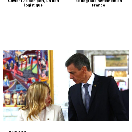
Covid-19 à bon port, un défi
se dégrade nettement en
logistique
France
l'information
S'ABONNER MAINTENANT
Insight Publications
À propos