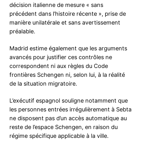
Mon compte
Related
Aziz Akhannouch a
Le Pape François attendu au
représenté le Roi Mohammed
Maroc en décembre
VI aux obsèques du Pape
10 August 2018
François au Vatican
In "Famille Royale"
26 April 2025
In "Diplomatie"