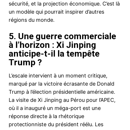
sécurité, et la projection économique. C’est là
Xi Jinping au Maroc a captivé
l’attention, non seulement
un modèle qui pourrait inspirer d’autres
pour son importance
régions du monde.
géopolitique, mais également
pour le véhicule d’apparat
24 November 2024
utilisé lors de ses
In "Chine & Asie"
5. Une guerre commerciale
déplacements. La Hongqi
à l’horizon : Xi Jinping
N701, une limousine blindée à
la pointe de la technologie,
anticipe-t-il la tempête
incarne l'assecnsion
Trump
?
fulgurante de l'industrie
automobile chinoise. Connu
uniquement…
L’escale intervient à un moment critique,
marqué par la victoire écrasante de Donald
Trump à l’élection présidentielle américaine.
La visite de Xi Jinping au Pérou pour l’APEC,
où il a inauguré un méga-port est une
réponse directe à la rhétorique
protectionniste du président réélu. Les