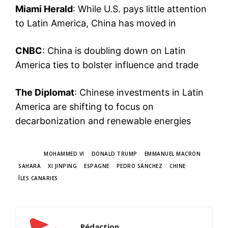
Miami Herald
:
While U.S. pays little attention
to Latin America, China has moved in
CNBC
:
China is doubling down on Latin
America ties to bolster influence and trade
The Diplomat
:
Chinese investments in Latin
America are shifting to focus on
decarbonization and renewable energies
TAGS
MOHAMMED VI
DONALD TRUMP
EMMANUEL MACRON
SAHARA
XI JINPING
ESPAGNE
PEDRO SÁNCHEZ
CHINE
ÎLES CANARIES
Rédaction