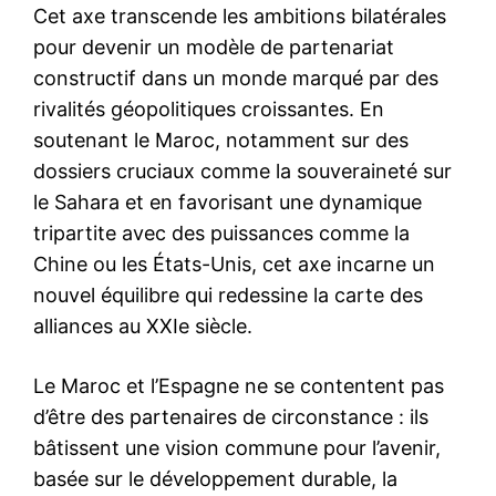
Cet axe transcende les ambitions bilatérales
Mon compte
pour devenir un modèle de partenariat
constructif dans un monde marqué par des
rivalités géopolitiques croissantes. En
Related
soutenant le Maroc, notamment sur des
Analyse de la revue de
dossiers cruciaux comme la souveraineté sur
presse sur la visite de Xi
Jinping au Maroc
le Sahara et en favorisant une dynamique
La revue de presse sur la
tripartite avec des puissances comme la
visite du président chinois Xi
Jinping au Maroc révèle
Chine ou les États-Unis, cet axe incarne un
Rénmín Ribao, le journal
plusieurs axes d'intérêt
officiel chinois met en «Une»
nouvel équilibre qui redessine la carte des
communs parmi les différents
la rencontre entre Moulay El
supports médiatiques, mais
24 November 2024
alliances au XXIe siècle.
Hassan et Xi Jinping
également des nuances dans
In "Analysis"
23 November 2024
les perspectives, en fonction
In "Famille Royale"
des régions et des lignes
Le Maroc et l’Espagne ne se contentent pas
éditoriales des publications.
Hongqi N701 : La voiture
d’être des partenaires de circonstance : ils
Voici une analyse structurée
blindée qui a transporté le
bâtissent une vision commune pour l’avenir,
en cinq points principaux.
président Xi Jinping dans
Une…
Casablanca
basée sur le développement durable, la
La visite du président chinois