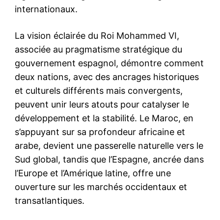
internationaux.
La vision éclairée du Roi Mohammed VI,
associée au pragmatisme stratégique du
gouvernement espagnol, démontre comment
deux nations, avec des ancrages historiques
et culturels différents mais convergents,
peuvent unir leurs atouts pour catalyser le
S'ABONNER MAINTENANT
développement et la stabilité. Le Maroc, en
s’appuyant sur sa profondeur africaine et
arabe, devient une passerelle naturelle vers le
Insight Publications
Sud global, tandis que l’Espagne, ancrée dans
l’Europe et l’Amérique latine, offre une
À propos
ouverture sur les marchés occidentaux et
Nous contacter
transatlantiques.
Formules d’abonnement