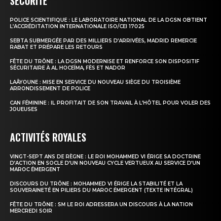
SÉCURITÉ
POLICE SCIENTIFIQUE : LE LABORATOIRE NATIONAL DE LA DGSN OBTIENT
le1.ma
L’ACCRÉDITATION INTERNATIONALE ISO/CEI 17025
l'intelligence de
SEBTA SUBMERGÉE PAR DES MILLIERS D’ARRIVÉES, MADRID REMERCIE
RABAT ET PRÉPARE LES RETOURS
l'information
FÊTE DU TRÔNE : LA DGSN MODERNISE ET RENFORCE SON DISPOSITIF
SÉCURITAIRE À AL HOCEÏMA, FÈS ET NADOR
LAÂYOUNE : MISE EN SERVICE DU NOUVEAU SIÈGE DU TROISIÈME
ARRONDISSEMENT DE POLICE
CAN FÉMININE : IL PROFITAIT DE SON TRAVAIL À L’HÔTEL POUR VOLER DES
JOUEUSES
ACTIVITÉS ROYALES
VINGT-SEPT ANS DE RÈGNE : LE ROI MOHAMMED VI ÉRIGE SA DOCTRINE
D’ACTION EN SOCLE D’UN NOUVEAU CYCLE VERTUEUX AU SERVICE D’UN
MAROC ÉMERGENT
DISCOURS DU TRÔNE : MOHAMMED VI ÉRIGE LA STABILITÉ ET LA
S'ABONNER MAINTENANT
SOUVERAINETÉ EN PILIERS DU MAROC ÉMERGENT (TEXTE INTÉGRAL)
FÊTE DU TRÔNE : SM LE ROI ADRESSERA UN DISCOURS À LA NATION
MERCREDI SOIR