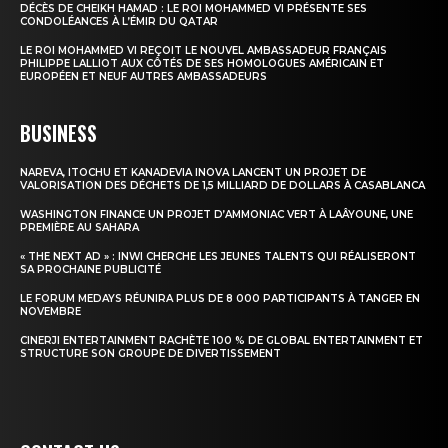
DÉCÈS DE CHEIKH HAMAD : LE ROI MOHAMMED VI PRÉSENTE SES
CONDOLÉANCES À L’ÉMIR DU QATAR
Insight Publications
LE ROI MOHAMMED VI REÇOIT LE NOUVEL AMBASSADEUR FRANÇAIS
PHILIPPE LALLIOT AUX CÔTÉS DE SES HOMOLOGUES AMÉRICAIN ET
À propos
EUROPÉEN ET NEUF AUTRES AMBASSADEURS
Nous contacter
BUSINESS
Formules d’abonnement
Mon compte
NAREVA, ITOCHU ET KANADEVIA INOVA LANCENT UN PROJET DE
VALORISATION DES DÉCHETS DE 1,5 MILLIARD DE DOLLARS À CASABLANCA
WASHINGTON FINANCE UN PROJET D’AMMONIAC VERT À LAÂYOUNE, UNE
PREMIÈRE AU SAHARA
« THE NEXT AD » : INWI CHERCHE LES JEUNES TALENTS QUI RÉALISERONT
SA PROCHAINE PUBLICITÉ
LE FORUM MEDAYS RÉUNIRA PLUS DE 8 000 PARTICIPANTS À TANGER EN
NOVEMBRE
CINERJI ENTERTAINMENT RACHÈTE 100 % DE GLOBAL ENTERTAINMENT ET
STRUCTURE SON GROUPE DE DIVERTISSEMENT