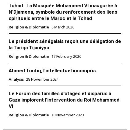
Tchad : La Mosquée Mohammed VI inaugurée à
N’Djamena, symbole du renforcement des liens
spirituels entre le Maroc et le Tchad
Religion & Diplomatie
6 March 2026
Le président sénégalais reçoit une délégation de
la Tariqa Tijaniyya
Religion & Diplomatie
17 February 2026
Ahmed Toufiq, l’intellectuel incompris
Analysis
28 November 2024
Le Forum des familles d’otages et disparus à
le1.ma
Gaza implorent l’intervention du Roi Mohammed
VI
l'intelligence de
l'information
Religion & Diplomatie
18 November 2023