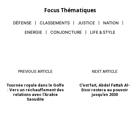
Focus Thématiques
DÉFENSE
CLASSEMENTS
JUSTICE
NATION
ENERGIE
CONJONCTURE
LIFE & STYLE
S'ABONNER MAINTENANT
PREVIOUS ARTICLE
NEXT ARTICLE
Tournée royale dans le Golfe
C’est fait, Abdel Fattah Al-
: Vers un réchauffement des
Sissi restera au pouvoir
relations avec l’Arabie
jusqu’en 2030
Insight Publications
Saoudite
À propos
Nous contacter
Formules d’abonnement